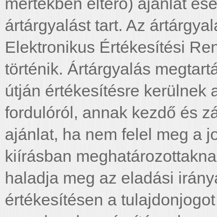
mértékben eltérő) ajánlat es
ártárgyalást tart. Az ártárgya
Elektronikus Értékesítési R
történik. Ártárgyalás megtar
útján értékesítésre kerülnek a
fordulóról, annak kezdő és zá
ajánlat, ha nem felel meg a j
kiírásban meghatározottaknak
haladja meg az eladási irány
értékesítésen a tulajdonjogo