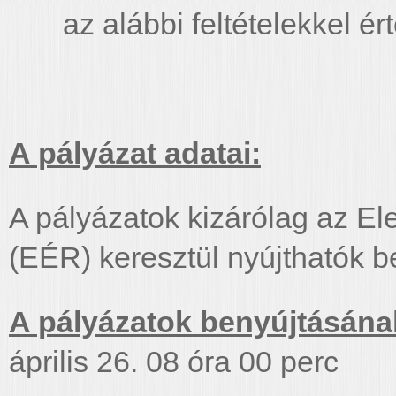
az alábbi feltételekkel ér
A pályázat adatai:
A pályázatok kizárólag az El
(EÉR) keresztül nyújthatók b
A pályázatok benyújtásána
április 26. 08 óra 00 perc