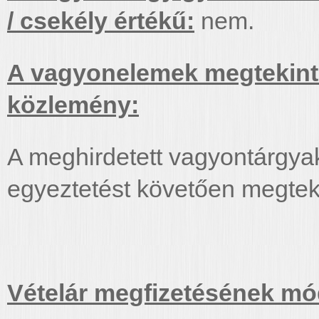
/ csekély értékű:
nem.
A vagyonelemek megtekinth
közlemény:
A meghirdetett vagyontárgyak
egyeztetést követően megtek
Vételár megfizetésének mód