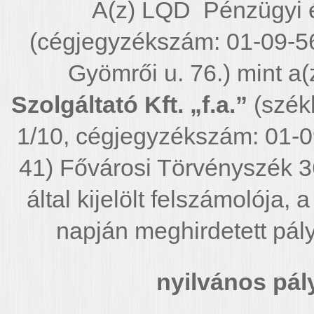
A(z) LQD Pénzügyi é
(cégjegyzékszám: 01-09-5
Gyömrői u. 76.) mint a(
Szolgáltató Kft. „f.a.”
(szék
1/10, cégjegyzékszám: 01-
41) Fővárosi Törvényszék 3
által kijelölt felszámolója
napján meghirdetett pál
nyilvános pály