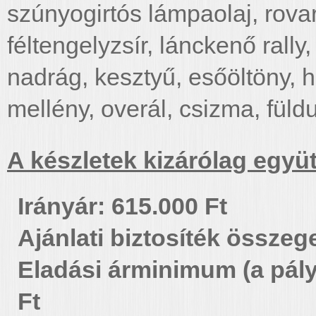
szúnyogirtós lámpaolaj, rovar
féltengelyzsír, lánckenő rall
nadrág, kesztyű, esőöltöny, h
mellény, overál, csizma, füld
A készletek kizárólag együt
Irányár: 615.000 Ft
Ajánlati biztosíték összeg
Eladási árminimum (a pály
Ft