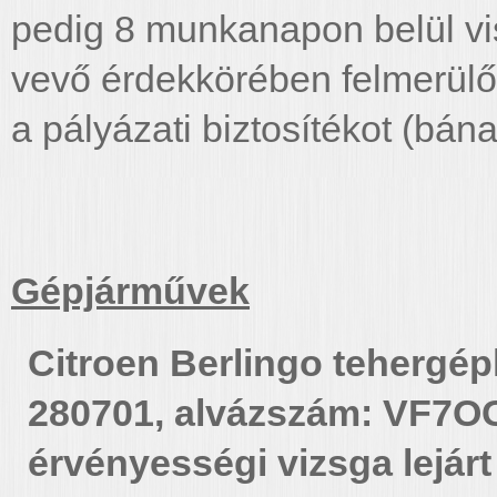
pedig 8 munkanapon belül vis
vevő érdekkörében felmerülő 
a pályázati biztosítékot (bána
Gépjárművek
Citroen Berlingo tehergép
280701, alvázszám: VF7
érvényességi vizsga lejárt