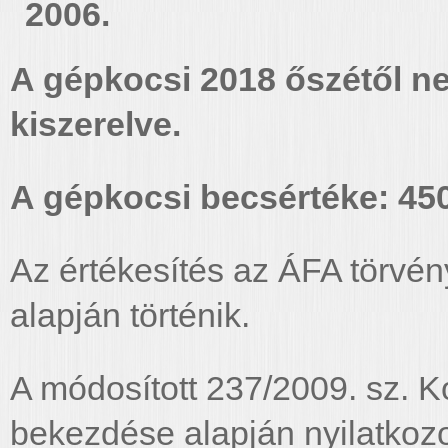
2006.
A gépkocsi 2018 őszétől n
kiszerelve.
A gépkocsi becsértéke: 450
Az értékesítés az ÁFA törvén
alapján történik.
A módosított 237/2009. sz. K
bekezdése alapján nyilatkoz