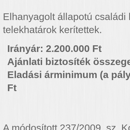
Elhanyagolt állapotú családi
telekhatárok kerítettek.
Irányár: 2.200.000 Ft
Ajánlati biztosíték összeg
Eladási árminimum (a pály
Ft
A módosított 237/2009. sz. K