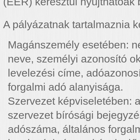
(EÉR) keresztül nyújthatóak b
A pályázatnak tartalmaznia ke
Magánszemély esetében: név
neve, személyi azonosító 
levelezési címe, adóazonosít
forgalmi adó alanyisága.
Szervezet képviseletében: a
szervezet bírósági bejegyz
adószáma, általános forgalm