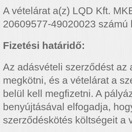
A vételárat a(z) LQD Kft. MK
20609577-49020023 számú ba
Fizetési határidő:
Az adásvételi szerződést az aj
megkötni, és a vételárat a s
belül kell megfizetni. A pály
benyújtásával elfogadja, ho
szerződéskötés költségeit a vé