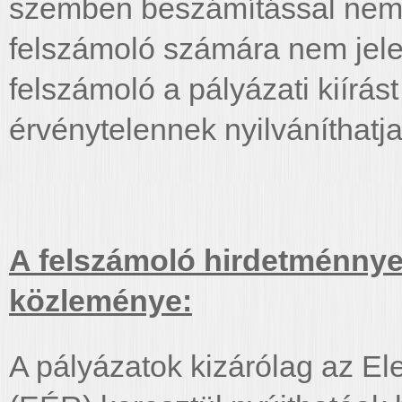
szemben beszámítással nem él
felszámoló számára nem jelen
felszámoló a pályázati kiírás
érvénytelennek nyilváníthatja,
A felszámoló hirdetménnye
közleménye:
A pályázatok kizárólag az El