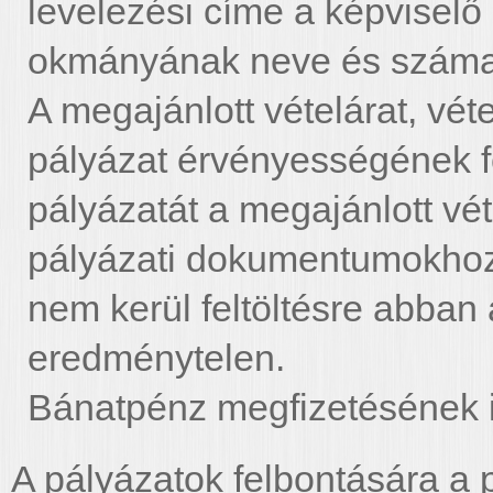
levelezési címe a képvisel
okmányának neve és száma
A megajánlott vételárat, véte
pályázat érvényességének fe
pályázatát a megajánlott véte
pályázati dokumentumokhoz.
nem kerül feltöltésre abban
eredménytelen.
Bánatpénz megfizetésének 
A pályázatok felbontására a p