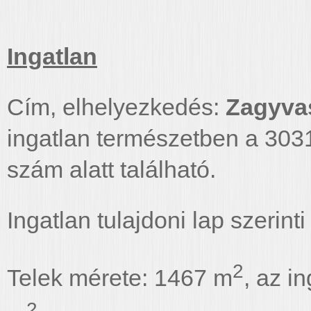
Ingatlan
Cím, elhelyezkedés:
Zagyvasz
ingatlan természetben a 3031
szám alatt található.
Ingatlan tulajdoni lap szeri
2
Telek mérete: 1467 m
, az i
2