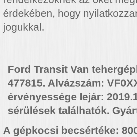
érdekében, hogy nyilatkozzan
jogukkal.
Ford Transit Van tehergépk
477815. Alvázszám: VF0X
érvényessége lejár: 2019.
sérülések találhatók. Gyár
A gépkocsi becsértéke: 800