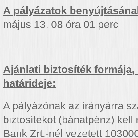
A pályázatok benyújtásának
május 13. 08 óra 01 perc
Ajánlati biztosíték formáj
határideje:
A pályázónak az irányárra szá
biztosítékot (bánatpénz) kell
Bank Zrt.-nél vezetett 103