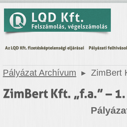
Az LQD Kft. fizetésképtelenségi eljárásai
Pályázati felhíváso
Pályázat Archívum
▸
ZimBert K
ZimBert Kft. „f.a.” – 1
Pályáza