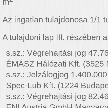
m
Az ingatlan tulajdonosa 1/1 
A tulajdoni lap III. részében 
s.sz.: Végrehajtási jog 47.76
ÉMÁSZ Hálózati Kft. (3525 
s.sz.: Jelzálogjog 1.400.000 
Spec-Lub Kft. (1224 Budapes
s.sz.: Végrehajtási jog 82.46
ENI Austria GmbH Magyarors