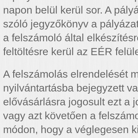
napon belül kerül sor. A pály
szóló jegyzőkönyv a pályázat
a felszámoló által elkészíté
feltöltésre kerül az EÉR felüle
A felszámolás elrendelését 
nyilvántartásba bejegyzett v
elővásárlásra jogosult ezt a 
vagy azt követően a felszámo
módon, hogy a véglegesen ki