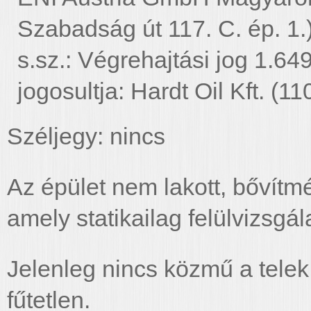
Szabadság út 117. C. ép. 1.
s.sz.: Végrehajtási jog 1.649
jogosultja: Hardt Oil Kft. (1
Széljegy: nincs
Az épület nem lakott, bővítmé
amely statikailag felülvizsgál
Jelenleg nincs közmű a telek 
fűtetlen.