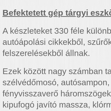
Befektetett gép tárgyi esz
A készleteket 330 féle különb
autóápolási cikkekből, szűrő
felszerelésekből állnak.
Ezek között nagy számban tal
szélvédőmosó, autósampon, d
fényvisszaverő háromszögek, 
kipufogó javító massza, klórm