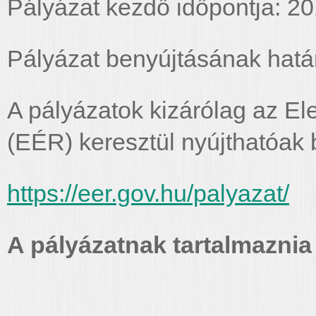
Pályázat kezdő időpontja: 2
Pályázat benyújtásának hatá
A pályázatok kizárólag az El
(EÉR) keresztül nyújthatóak 
https://eer.gov.hu/palyazat/
A pályázatnak tartalmaznia 