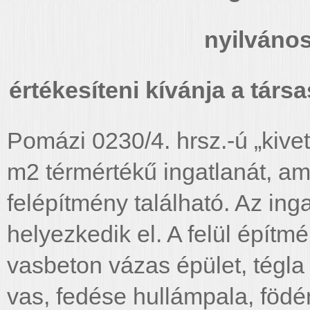
nyilvános
értékesíteni kívánja a
társa
Pomázi 0230/4. hrsz.-ú „kiv
m2 térmértékű ingatlanát, am
felépítmény található. Az ing
helyezkedik el. A felül építmé
vasbeton vázas épület, tégla k
vas, fedése hullámpala, födé