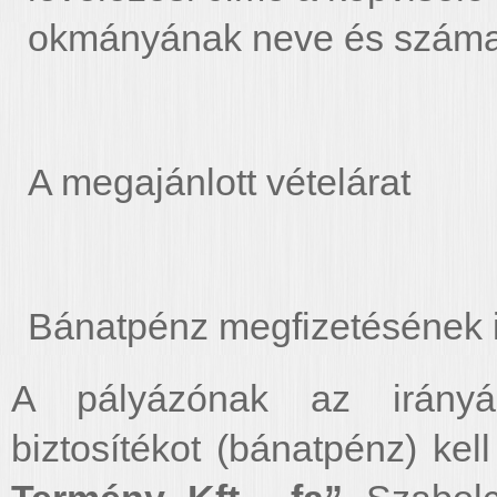
okmányának neve és száma
A megajánlott vételárat
Bánatpénz megfizetésének 
A pályázónak az irányár
biztosítékot (bánatpénz) ke