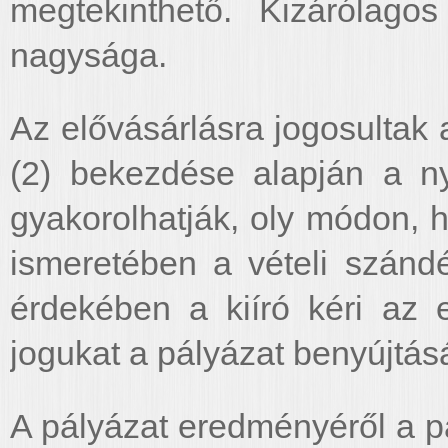
megtekinthető. Kizárólagos
nagysága.
Az elővásárlásra jogosultak 
(2) bekezdése alapján a ny
gyakorolhatják, oly módon, h
ismeretében a vételi szándé
érdekében a kiíró kéri az e
jogukat a pályázat benyújtás
A pályázat eredményéről a pá