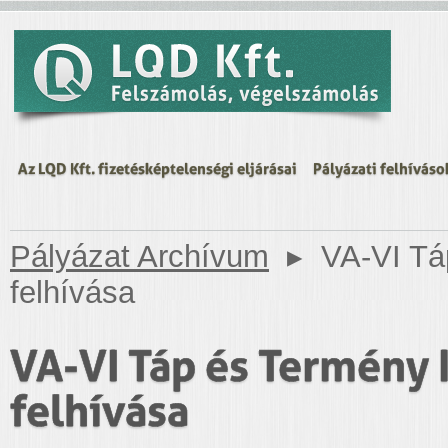
Az LQD Kft. fizetésképtelenségi eljárásai
Pályázati felhíváso
Pályázat Archívum
▸
VA-VI Táp
felhívása
VA-VI Táp és Termény K
felhívása