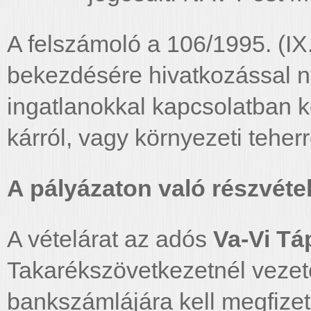
A felszámoló a 106/1995. (IX
bekezdésére hivatkozással ny
ingatlanokkal kapcsolatban 
kárról, vagy környezeti teher
A pályázaton való részvétel 
A vételárat az adós
Va-Vi Tá
Takarékszövetkezetnél veze
bankszámlájára kell megfizet