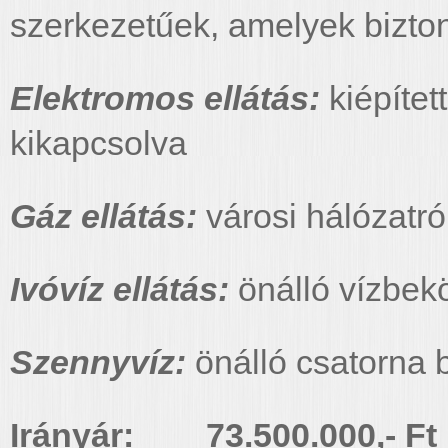
szerkezetűek, amelyek bizt
Elektromos ellátás:
kiépített
kikapcsolva
Gáz ellátás:
városi hálózatról
Ivóvíz ellátás:
önálló vízbek
Szennyvíz:
önálló csatorna 
Irányár: 73.500.000,- Ft