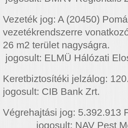
Vezeték jog: A (20450) Pomáz
vezetékrendszerre vonatkozó 
26 m2 terüle
jogosult: ELMÜ Hálózati Elos
Keretbiztosítéki jelzálog: 12
jogosult: CIB Bank Zrt.
Végrehajtási jog: 5.392.91
jogosult: NAV Pest Meg