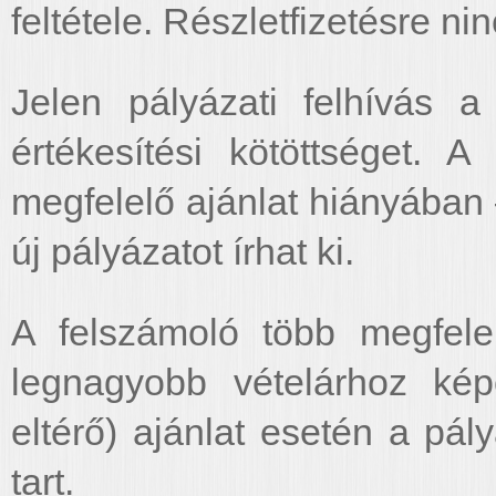
feltétele. Részletfizetésre ni
Jelen pályázati felhívás 
értékesítési kötöttséget. A
megfelelő ajánlat hiányában 
új pályázatot írhat ki.
A felszámoló több megfele
legnagyobb vételárhoz ké
eltérő) ajánlat esetén a pál
tart.