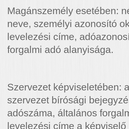
Magánszemély esetében: név
neve, személyi azonosító 
levelezési címe, adóazonosít
forgalmi adó alanyisága.
Szervezet képviseletében: a
szervezet bírósági bejegyz
adószáma, általános forgalm
levelezési címe a képvisel