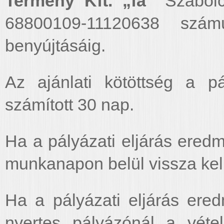
Termény Kft. „fa”
Szabolcs
68800109-11120638 szám
benyújtásáig.
Az ajánlati kötöttség a p
számított 30 nap.
Ha a pályázati eljárás eredmé
munkanapon belül vissza kell
Ha a pályázati eljárás ered
nyertes pályázónál a vétel