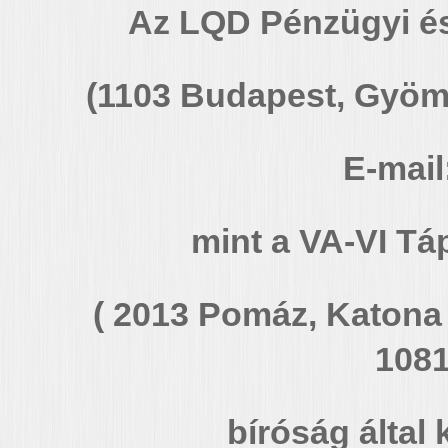
Az LQD Pénzügyi és
(1103 Budapest, Gyömr
E-mail
mint a VA-VI Tá
( 2013 Pomáz, Katona J
1081
bíróság által 