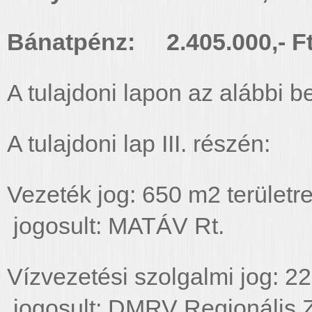
Bánatpénz: 2.405.000,- F
A tulajdoni lapon az alábbi b
A tulajdoni lap III. részén:
Vezeték jog: 6
jogosult: MATÁV Rt.
Vízvezetési szolgalmi jog:
jogosult: DMRV Regionális Z