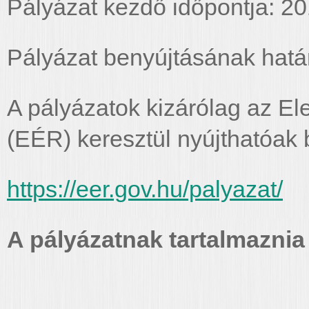
Pályázat kezdő időpontja: 20
Pályázat benyújtásának határ
A pályázatok kizárólag az El
(EÉR) keresztül nyújthatóak 
https://eer.gov.hu/palyazat/
A pályázatnak tartalmaznia 