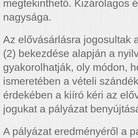
megtekinthető. Kizárólagos é
nagysága.
Az elővásárlásra jogosultak 
(2) bekezdése alapján a nyil
gyakorolhatják, oly módon, h
ismeretében a vételi szándék
érdekében a kiíró kéri az elő
jogukat a pályázat benyújtás
A pályázat eredményéről a pál