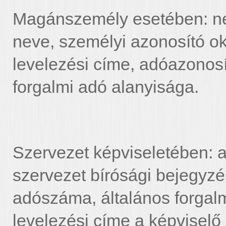
Magánszemély esetében: név
neve, személyi azonosító 
levelezési címe, adóazonosít
forgalmi adó alanyisága.
Szervezet képviseletében: a
szervezet bírósági bejegyz
adószáma, általános forgalm
levelezési címe a képvisel