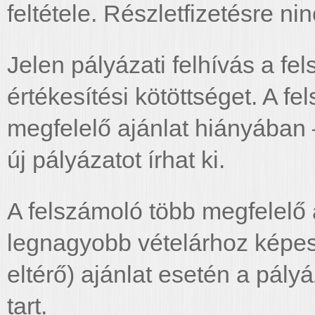
feltétele. Részletfizetésre ni
Jelen pályázati felhívás a f
értékesítési kötöttséget. A fe
megfelelő ajánlat hiányában 
új pályázatot írhat ki.
A felszámoló több megfelelő 
legnagyobb vételárhoz képes
eltérő) ajánlat esetén a pály
tart.