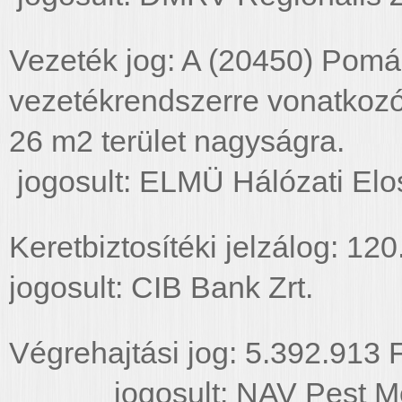
Vezeték jog: A (20450) Pomáz
vezetékrendszerre vonatkozó 
26 m2 terüle
jogosult: ELMÜ Hálózati Elos
Keretbiztosítéki jelzálog: 12
jogosult: CIB Bank Zrt.
Végrehajtási jog: 5.392.91
jogosult: NAV Pest Meg