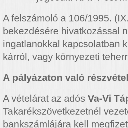
A felszámoló a 106/1995. (IX
bekezdésére hivatkozással ny
ingatlanokkal kapcsolatban 
kárról, vagy környezeti teher
A pályázaton való részvétel 
A vételárat az adós
Va-Vi Tá
Takarékszövetkezetnél veze
bankszámlájára kell megfizet