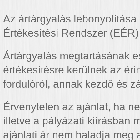
Az ártárgyalás lebonyolítása 
Értékesítési Rendszer (EÉR) 
Ártárgyalás megtartásának es
értékesítésre kerülnek az érin
fordulóról, annak kezdő és zá
Érvénytelen az ajánlat, ha n
illetve a pályázati kiírásba
ajánlati ár nem haladja meg 