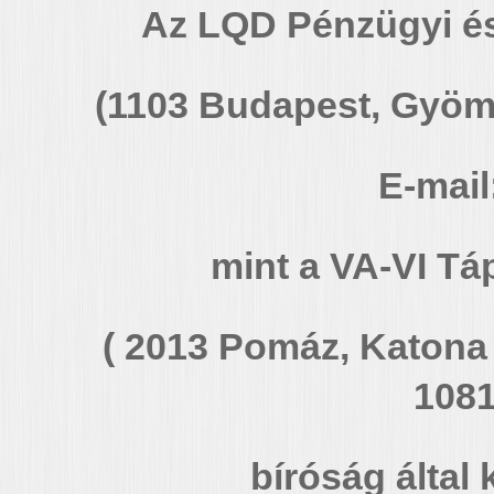
Az LQD Pénzügyi és
(1103 Budapest, Gyömr
E-mail
mint a VA-VI Tá
( 2013 Pomáz, Katona J
1081
bíróság által 