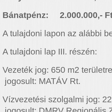
Bánatpénz: 2.000.000,- F
A tulajdoni lapon az alábbi b
A tulajdoni lap III. részén:
Vezeték jog: 6
jogosult: MATÁV Rt.
Vízvezetési szolgalmi jog:
jogosult: DMRV Regionális Z