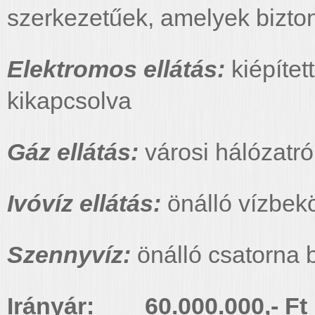
szerkezetűek, amelyek bizt
Elektromos ellátás:
kiépített
kikapcsolva
Gáz ellátás:
városi hálózatról
Ivóvíz ellátás:
önálló vízbek
Szennyvíz:
önálló csatorna 
Irányár: 60.000.000,- Ft