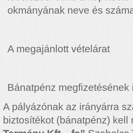
okmányának neve és száma
A megajánlott vételárat
Bánatpénz megfizetésének 
A pályázónak az irányárra szá
biztosítékot (bánatpénz) kell