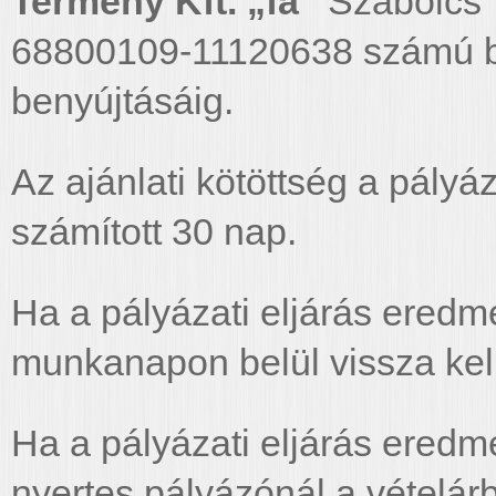
Termény Kft. „fa”
Szabolcs T
68800109-11120638 számú b
benyújtásáig.
Az ajánlati kötöttség a pály
számított 30 nap.
Ha a pályázati eljárás eredmé
munkanapon belül vissza kell
Ha a pályázati eljárás eredmé
nyertes pályázónál a vételárb