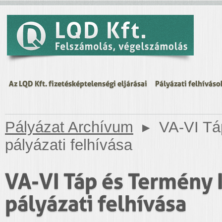
Az LQD Kft. fizetésképtelenségi eljárásai
Pályázati felhíváso
Pályázat Archívum
▸
VA-VI Tá
pályázati felhívása
VA-VI Táp és Termény 
pályázati felhívása