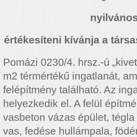
nyilvános
értékesíteni kívánja a
társa
Pomázi 0230/4. hrsz.-ú „kiv
m2 térmértékű ingatlanát, am
felépítmény található. Az ing
helyezkedik el. A felül építmé
vasbeton vázas épület, tégla k
vas, fedése hullámpala, födé