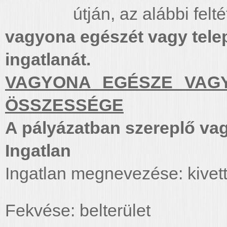
útján, az alábbi felt
vagyona egészét vagy tele
ingatlanát.
VAGYONA EGÉSZE VAGY
ÖSSZESSÉGE
A pályázatban szereplő va
Ingatlan
Ingatlan megnevezése: kivett
Fekvése: belterület