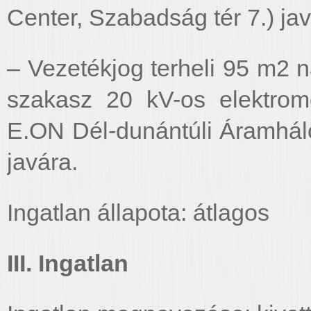
Center, Szabadság tér 7.) jav
– Vezetékjog terheli 95 m2 
szakasz 20 kV-os elektrom
E.ON Dél-dunántúli Áramháló
javára.
Ingatlan állapota: átlagos
III. Ingatlan