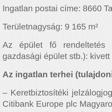
Ingatlan postai címe: 8660 T
Területnagyság: 9 165 m²
Az épület fő rendeltetés s
gazdasági épület stb.): kivet
Az ingatlan terhei (tulajdoni 
– Keretbiztosítéki jelzálogjo
Citibank Europe plc Magyaro