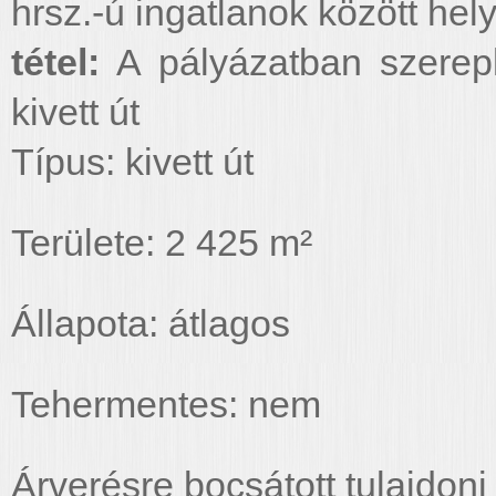
hrsz.-ú ingatlanok között hel
tétel:
A pályázatban szerep
kivett út
Típus: kivett út
Területe: 2 425 m²
Állapota: átlagos
Tehermentes: nem
Árverésre bocsátott tulajdoni