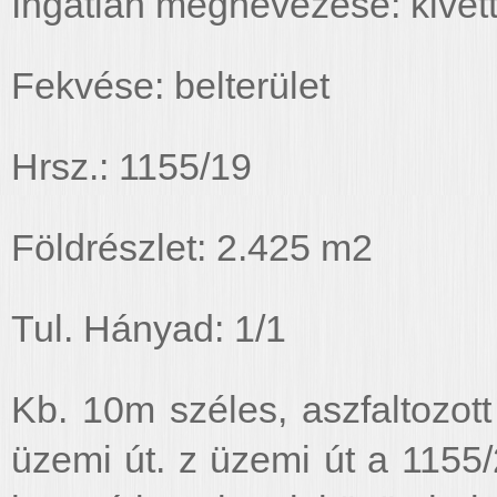
Ingatlan megnevezése: kivett
Fekvése: belterület
Hrsz.: 1155/19
Földrészlet: 2.425 m2
Tul. Hányad: 1/1
Kb. 10m széles, aszfaltozott f
üzemi út. z üzemi út a 1155