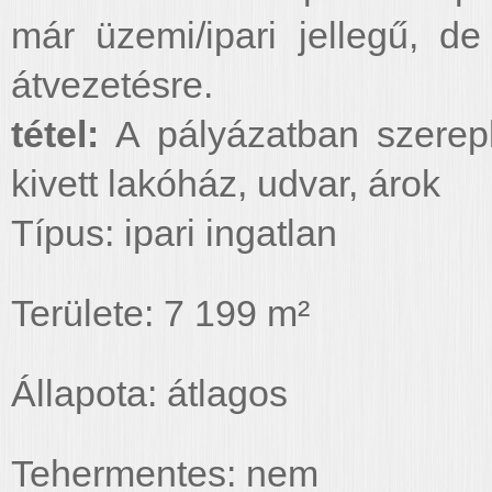
már üzemi/ipari jellegű, d
átvezetésre.
tétel:
A pályázatban szerep
kivett lakóház, udvar, árok
Típus: ipari ingatlan
Területe: 7 199 m²
Állapota: átlagos
Tehermentes: nem