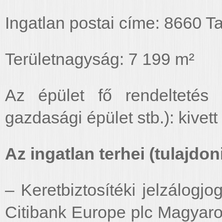
Ingatlan postai címe: 8660 T
Területnagyság: 7 199 m²
Az épület fő rendeltetés s
gazdasági épület stb.): kivett
Az ingatlan terhei (tulajdoni 
– Keretbiztosítéki jelzálogjo
Citibank Europe plc Magyaro