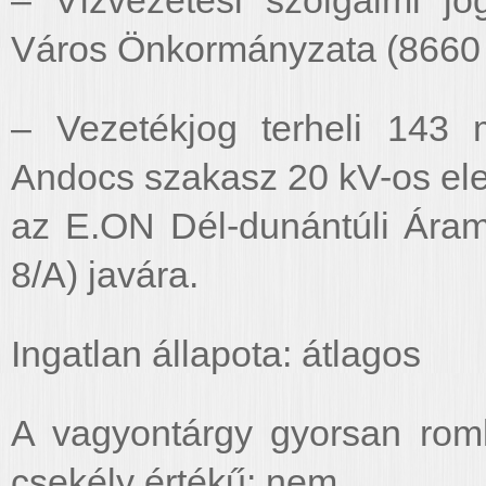
– Vízvezetési szolgalmi j
Város Önkormányzata (8660 Ta
– Vezetékjog terheli 143 
Andocs szakasz 20 kV-os ele
az E.ON Dél-dunántúli Áram
8/A) javára.
Ingatlan állapota: átlagos
A vagyontárgy gyorsan roml
csekély értékű: nem.