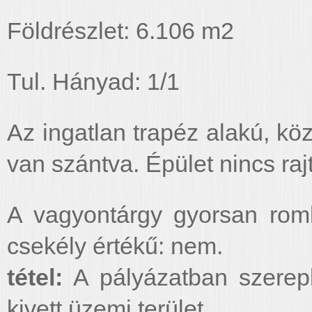
Földrészlet: 6.106 m2
Tul. Hányad: 1/1
Az ingatlan trapéz alakú, köz
van szántva. Épület nincs raj
A vagyontárgy gyorsan roml
csekély értékű: nem.
tétel:
A pályázatban szerep
kivett üzemi terület