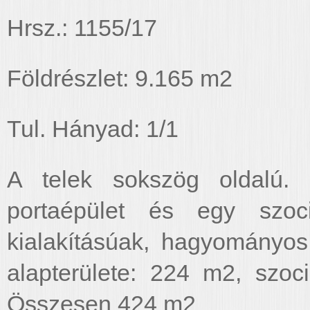
Hrsz.: 1155/17
Földrészlet: 9.165 m2
Tul. Hányad: 1/1
A telek sokszög oldalú. K
portaépület és egy szoci
kialakításúak, hagyományos
alapterülete: 224 m2, szoci
Összesen 424 m2