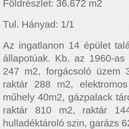
Földrészlet: 36.672 m2
Tul. Hányad: 1/1
Az ingatlanon 14 épület ta
állapotúak. Kb. az 1960-as
247 m2, forgácsoló üzem 
raktár 288 m2, elektromos
műhely 40m2, gázpalack tár
raktár 810 m2, raktár 14
hulladéktároló szin, garázs