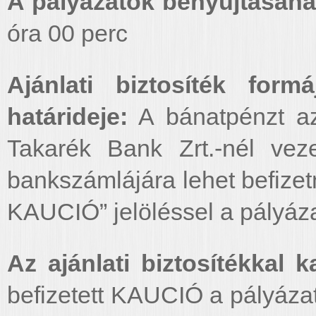
A pályázatok benyújtásána
óra 00 perc
Ajánlati biztosíték for
határideje:
A bánatpénzt az
Takarék Bank Zrt.-nél vez
bankszámlájára lehet befizetn
KAUCIÓ” jelöléssel a pályáza
Az ajánlati biztosítékkal
befizetett KAUCIÓ a pályázat