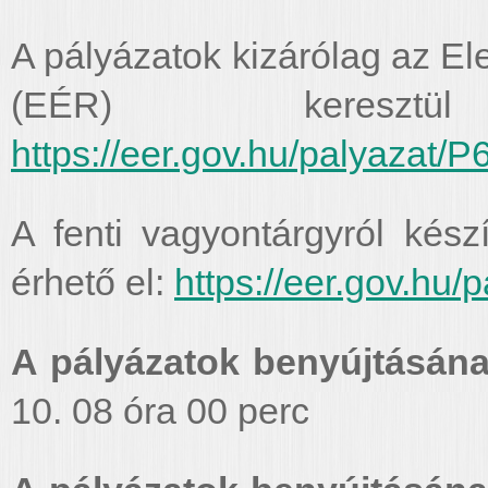
A pályázatok kizárólag az El
(EÉR) kereszt
https://eer.gov.hu/palyazat/
A fenti vagyontárgyról készí
érhető el:
https://eer.gov.hu/
A pályázatok benyújtásána
10. 08 óra 00 perc