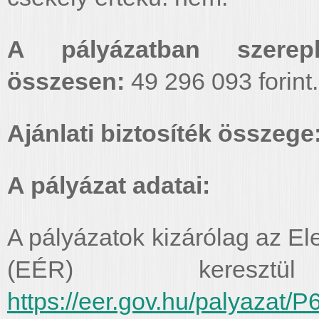
A pályázatban szerepl
összesen:
49 296 093 forint.
Ajánlati biztosíték összege
A pályázat adatai:
A pályázatok kizárólag az El
(EÉR) kereszt
https://eer.gov.hu/palyazat/