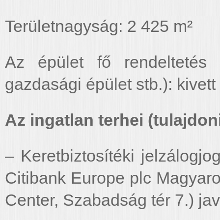
Területnagyság: 2 425 m²
Az épület fő rendeltetés s
gazdasági épület stb.): kivett 
Az ingatlan terhei (tulajdoni 
– Keretbiztosítéki jelzálogjo
Citibank Europe plc Magyaro
Center, Szabadság tér 7.) jav