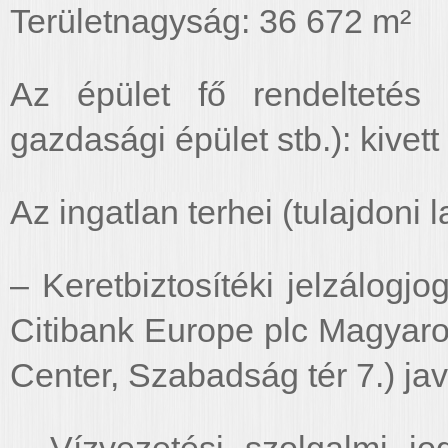
Területnagyság: 36 672 m²
Az épület fő rendeltetés s
gazdasági épület stb.): kivett
Az ingatlan terhei (tulajdoni la
– Keretbiztosítéki jelzálogjo
Citibank Europe plc Magyaro
Center, Szabadság tér 7.) jav