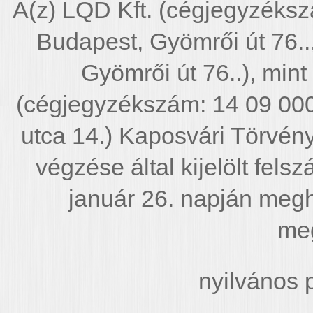
A(z) LQD Kft. (cégjegyzéks
Budapest, Gyömrői út 76..
Gyömrői út 76..), mint
(cégjegyzékszám: 14 09 00
utca 14.) Kaposvári Törvé
végzése által kijelölt fel
január 26. napján meghi
meg
nyilvános p