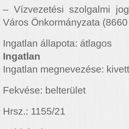
– Vízvezetési szolgalmi jo
Város Önkormányzata (8660 Ta
Ingatlan állapota: átlagos
Ingatlan
Ingatlan megnevezése: kivett
Fekvése: belterület
Hrsz.: 1155/21