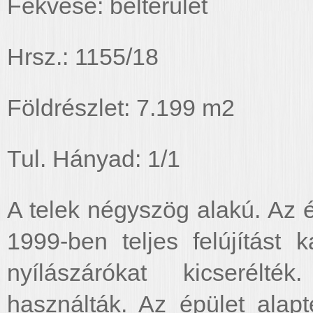
Fekvése: belterület
Hrsz.: 1155/18
Földrészlet: 7.199 m2
Tul. Hányad: 1/1
A telek négyszög alakú. Az 
1999-ben teljes felújítást k
nyílászárókat kicserél
használták. Az épület alap