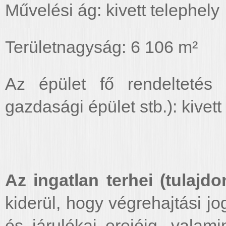
Művelési ág: kivett telephely
Területnagyság: 6 106 m²
Az épület fő rendeltetés s
gazdasági épület stb.): kivett
Az ingatlan terhei (tulajdoni
kiderül, hogy végrehajtási jo
és járulékai erejéig, valam