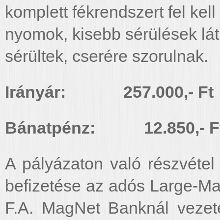
komplett fékrendszert fel kell
nyomok, kisebb sérülések láth
sérültek, cserére szorulnak.
Irányár: 257.000,- Ft
Bánatpénz: 12.850,- F
A pályázaton való részvétel 
befizetése az adós Large-Ma
F.A. MagNet Banknál vezet