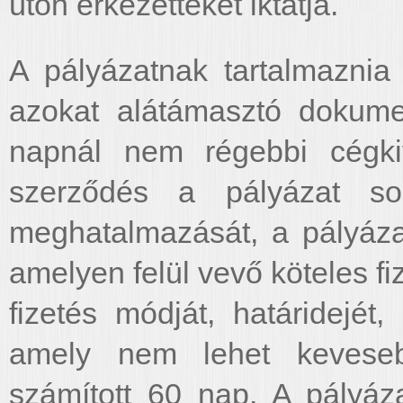
úton érkezetteket iktatja.
A pályázatnak tartalmaznia 
azokat alátámasztó dokume
napnál nem régebbi cégkiv
szerződés a pályázat sor
meghatalmazását, a pályázat
amelyen felül vevő köteles fi
fizetés módját, határidejét,
amely nem lehet keveseb
számított 60 nap. A pályáz