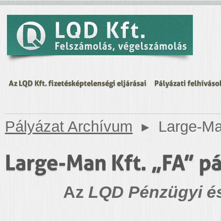
Az LQD Kft. fizetésképtelenségi eljárásai
Pályázati felhíváso
Pályázat Archívum
▸
Large-Man
Large-Man Kft. „FA” pá
Az
LQD Pénzügyi és