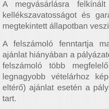
A megvásárlásra felkínált
kellékszavatosságot és gar
megtekintett állapotban vesz
A felszámoló fenntartja m
ajánlat hiányában a pályázat
felszámoló több megfelel
legnagyobb vételárhoz ké
eltérő) ajánlat esetén a pál
tart.