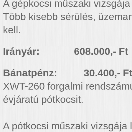
A gépkocsi műszaki vizsgája 
Több kisebb sérülés, üzeman
kell.
Irányár: 608.000,- Ft
Bánatpénz: 30.400,- F
XWT-260 forgalmi rendszám
évjáratú pótkocsit.
A pótkocsi műszaki vizsgája 