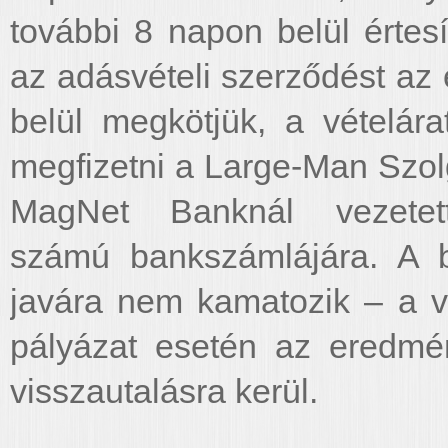
további 8 napon belül értes
az adásvételi szerződést az
belül megkötjük, a vételára
megfizetni a Large-Man Szolg
MagNet Banknál vezetet
számú bankszámlájára. A b
javára nem kamatozik – a v
pályázat esetén az eredmén
visszautalásra kerül.