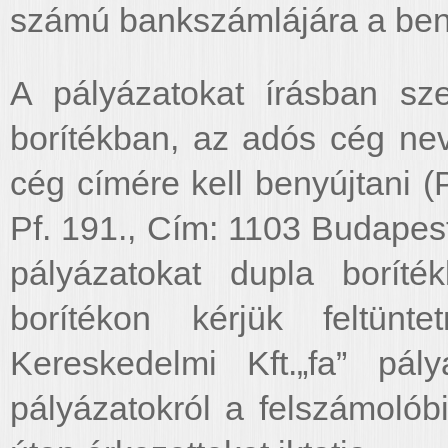
számú bankszámlájára a benyú
A pályázatokat írásban sz
borítékban, az adós cég nev
cég címére kell benyújtani 
Pf. 191., Cím: 1103 Budapest
pályázatokat dupla boríté
borítékon kérjük feltünt
Kereskedelmi Kft.„fa” pál
pályázatokról a felszámolóbiz