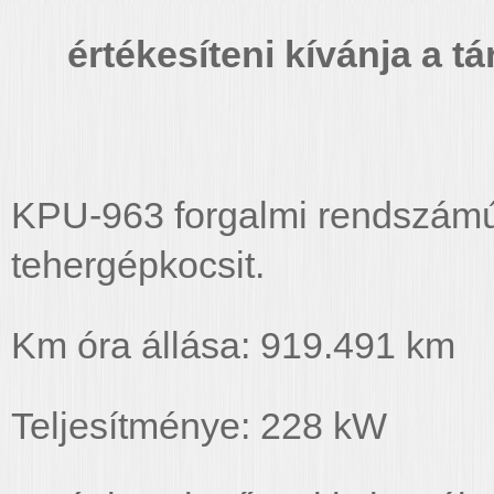
értékesíteni kívánja a t
KPU-963 forgalmi rendszámú
tehergépkocsit.
Km óra állása: 919.491 km
Teljesítménye: 228 kW