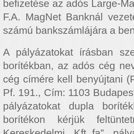
befizetése az adós Large-Ma
F.A. MagNet Banknál vezet
számú bankszámlájára a benyú
A pályázatokat írásban sz
borítékban, az adós cég nev
cég címére kell benyújtani 
Pf. 191., Cím: 1103 Budapest
pályázatokat dupla boríté
borítékon kérjük feltünt
Kereskedelmi Kft.„fa” pál