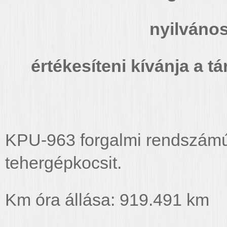
nyilvános
értékesíteni kívánja a t
KPU-963 forgalmi rendszámú
tehergépkocsit.
Km óra állása: 919.491 km