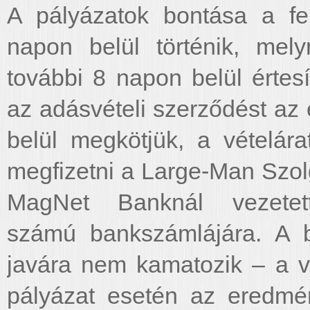
A pályázatok bontása a fen
napon belül történik, mel
további 8 napon belül értes
az adásvételi szerződést az
belül megkötjük, a vételára
megfizetni a Large-Man Szolg
MagNet Banknál vezetet
számú bankszámlájára. A b
javára nem kamatozik – a v
pályázat esetén az eredmén