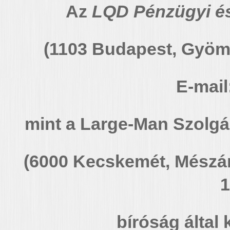
Az
LQD Pénzügyi és
(1103 Budapest, Gyömr
E-mail
mint a Large-Man Szolgál
(6000 Kecskemét, Mészáro
1
bíróság által 