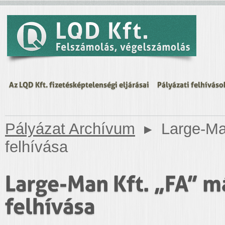
Az LQD Kft. fizetésképtelenségi eljárásai
Pályázati felhíváso
Pályázat Archívum
▸
Large-Ma
felhívása
Large-Man Kft. „FA” m
felhívása