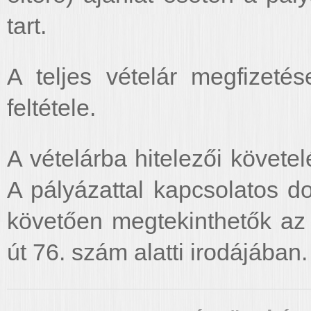
tart.
A teljes vételár megfizeté
feltétele.
A vételárba hitelezői követe
A pályázattal kapcsolatos d
követően megtekinthetők az
út 76. szám alatti irodájában.