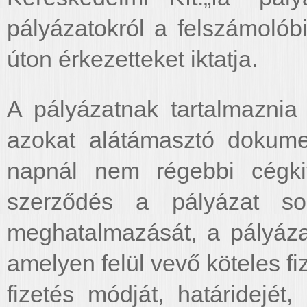
pályázatokról a felszámolóbiz
úton érkezetteket iktatja.
A pályázatnak tartalmaznia 
azokat alátámasztó dokume
napnál nem régebbi cégkiv
szerződés a pályázat sor
meghatalmazását, a pályázat
amelyen felül vevő köteles fi
fizetés módját, határidejét,