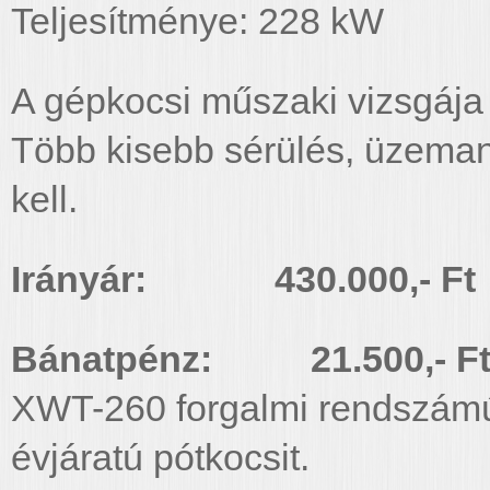
Teljesítménye: 228 kW
A gépkocsi műszaki vizsgája 
Több kisebb sérülés, üzeman
kell.
Irányár: 430.000,- Ft
Bánatpénz: 21.500,- F
XWT-260 forgalmi rendszám
évjáratú pótkocsit.