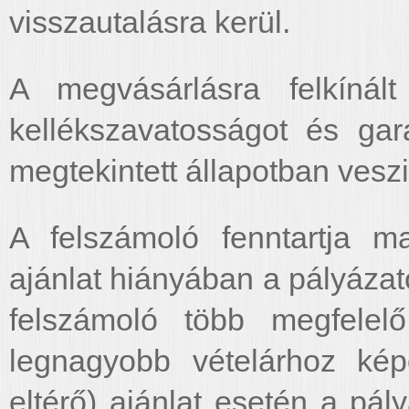
visszautalásra kerül.
A megvásárlásra felkínált
kellékszavatosságot és gar
megtekintett állapotban vesz
A felszámoló fenntartja m
ajánlat hiányában a pályázat
felszámoló több megfelel
legnagyobb vételárhoz ké
eltérő) ajánlat esetén a pál