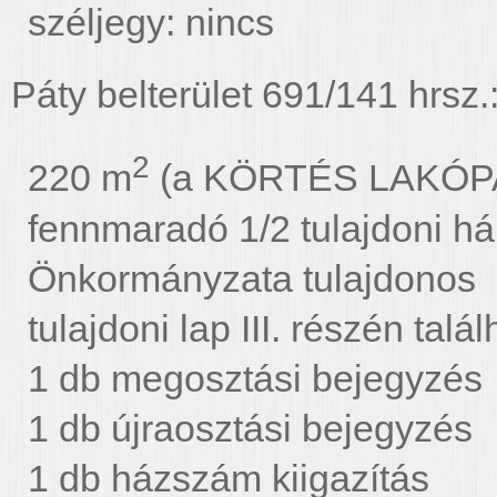
széljegy: nincs
Páty belterület 691/141 hrsz.
2
220 m
(a KÖRTÉS LAKÓPARK
fennmaradó 1/2 tulajdoni 
Önkormányzata tulajdonos
tulajdoni lap III. részén tal
1 db megosztási bejegyzés
1 db újraosztási bejegyzés
1 db házszám kiigazítás