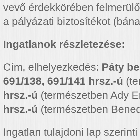
vevő érdekkörében felmerülő 
a pályázati biztosítékot (bána
Ingatlanok részletezése:
Cím, elhelyezkedés:
Páty bel
691/138, 691/141 hrsz.-ú
(t
hrsz.-ú
(természetben Ady En
hrsz.-ú
(természetben Bened
Ingatlan tulajdoni lap szerint