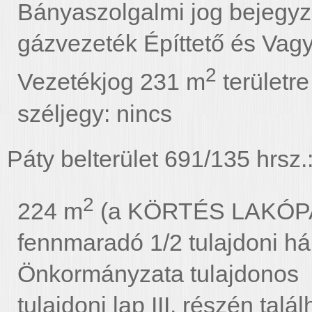
Bányaszolgalmi jog bejegy
gázvezeték Építtető és Vag
2
Vezetékjog 231 m
területre
széljegy: nincs
Páty belterület 691/135 hrsz.
2
224 m
(a KÖRTÉS LAKÓPARK
fennmaradó 1/2 tulajdoni 
Önkormányzata tulajdonos
tulajdoni lap III. részén tal