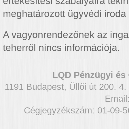
értékesítési szabályaira teki
meghatározott ügyvédi iroda 
A vagyonrendezőnek az ingat
teherről nincs információja.
LQD Pénzügyi és 
1191 Budapest, Üllői út 200. 4.
Email
Cégjegyzékszám: 01-09-5