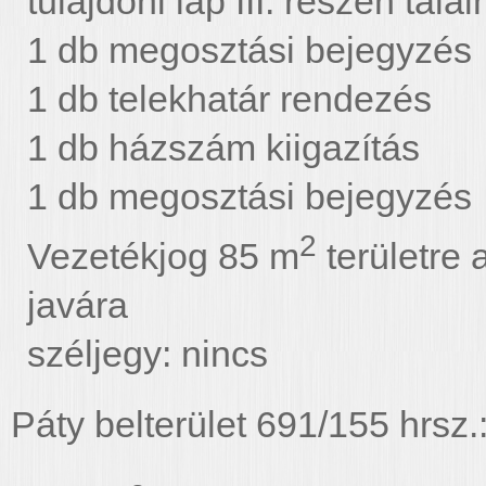
tulajdoni lap III. részén tal
1 db megosztási bejegyzés
1 db telekhatár rendezés
1 db házszám kiigazítás
1 db megosztási bejegyzés
2
Vezetékjog 85 m
területre 
javára
széljegy: nincs
Páty belterület 691/155 hrsz.