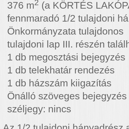
2
376 m
(a KÖRTÉS LAKÓPAR
fennmaradó 1/2 tulajdoni 
Önkormányzata tulajdonos
tulajdoni lap III. részén tal
1 db megosztási bejegyzés
1 db telekhatár rendezés
1 db házszám kiigazítás
Önálló szöveges bejegyzé
széljegy: nincs
Az 1/2 tulajdoni hányadrész a