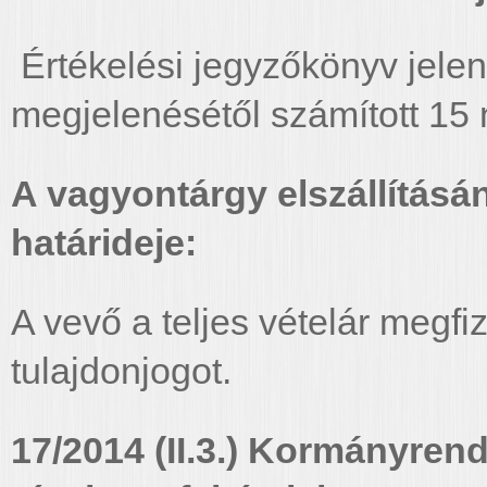
Értékelési jegyzőkönyv jele
megjelenésétől számított 15 
A vagyontárgy elszállításá
határideje:
A vevő a teljes vételár megf
tulajdonjogot.
17/2014 (II.3.) Kormányrend