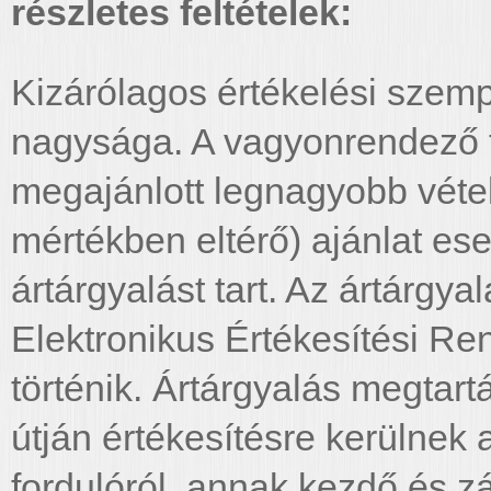
részletes feltételek:
Kizárólagos értékelési szempo
nagysága. A vagyonrendező t
megajánlott legnagyobb véte
mértékben eltérő) ajánlat es
ártárgyalást tart. Az ártárgya
Elektronikus Értékesítési R
történik. Ártárgyalás megtar
útján értékesítésre kerülnek a
fordulóról, annak kezdő és zá