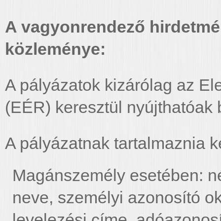
A vagyonrendező hirdetmé
közleménye:
A pályázatok kizárólag az El
(EÉR) keresztül nyújthatóak b
A pályázatnak tartalmaznia ke
Magánszemély esetében: név
neve, személyi azonosító 
levelezési címe, adóazonosít