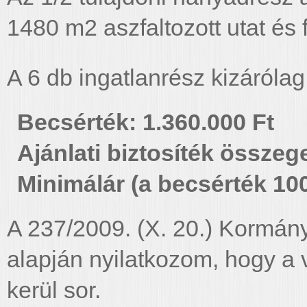
1480 m2 aszfaltozott utat és f
A 6 db ingatlanrész kizárólag
Becsérték: 1.360.000 Ft
Ajánlati biztosíték összeg
Minimálár (a becsérték 10
A 237/2009. (X. 20.) Kormány
alapján nyilatkozom, hogy a
kerül sor.