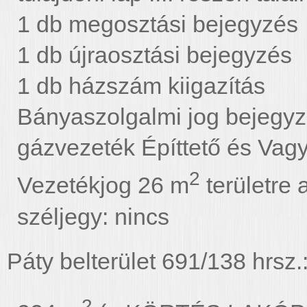
1 db megosztási bejegyzés
1 db újraosztási bejegyzés
1 db házszám kiigazítás
Bányaszolgalmi jog bejegy
gázvezeték Építtető és Vag
2
Vezetékjog 26 m
területre 
széljegy: nincs
Páty belterület 691/138 hrsz.
2