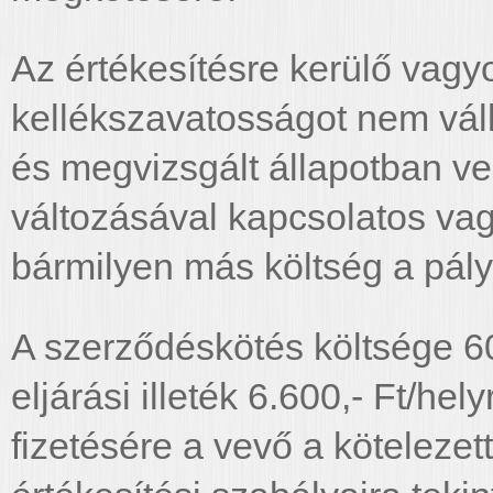
Az értékesítésre kerülő vag
kellékszavatosságot nem váll
és megvizsgált állapotban ve
változásával kapcsolatos vag
bármilyen más költség a pályá
A szerződéskötés költsége 60.
eljárási illeték 6.600,- Ft/he
fizetésére a vevő a kötelezet