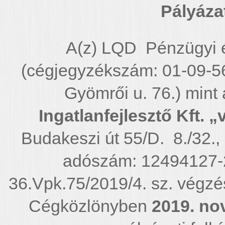
Pályáza
A(z) LQD Pénzügyi é
(cégjegyzékszám: 01-09-5
Gyömrői u. 76.) mint 
Ingatlanfejlesztő Kft. „v
Budakeszi út 55/D. 8./32.
adószám: 12494127-2
36.Vpk.75/2019/4. sz. végzés
Cégközlönyben
2019.
no