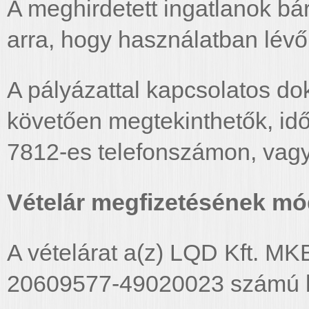
A meghirdetett ingatlanok bár
arra, hogy használatban lévő
A pályázattal kapcsolatos d
követően megtekinthetők, idő
7812-es telefonszámon, vag
Vételár megfizetésének mód
A vételárat a(z) LQD Kft. MK
20609577-49020023 számú ba