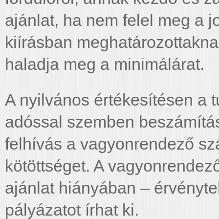
ajánlat, ha nem felel meg a j
kiírásban meghatározottaknak
haladja meg a minimálárat.
A nyilvános értékesítésen a 
adóssal szemben beszámításs
felhívás a vagyonrendező szá
kötöttséget. A vagyonrendező 
ajánlat hiányában – érvénytel
pályázatot írhat ki.