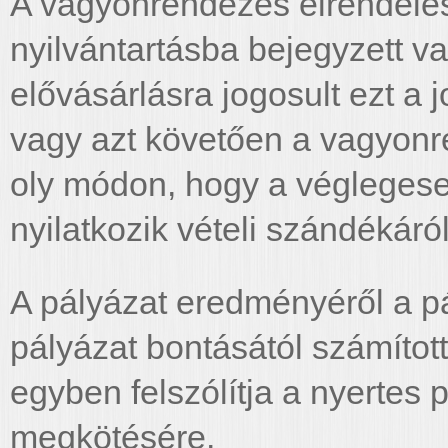
A vagyonrendezés elrendelé
nyilvántartásba bejegyzett v
elővásárlásra jogosult ezt a 
vagy azt követően a vagyonr
oly módon, hogy a véglegesen
nyilatkozik vételi szándékáró
A pályázat eredményéről a pál
pályázat bontásától számított 
egyben felszólítja a nyertes 
megkötésére.