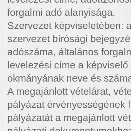
forgalmi adó alanyisága.
Szervezet képviseletében: a
szervezet bírósági bejegyz
adószáma, általános forgalm
levelezési címe a képvisel
okmányának neve és száma
A megajánlott vételárat, véte
pályázat érvényességének fe
pályázatát a megajánlott véte
pályázati dokumentumokhoz.