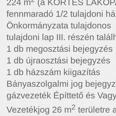
224 m
(a KÖRTÉS LAKÓPARK
fennmaradó 1/2 tulajdoni 
Önkormányzata tulajdonos
tulajdoni lap III. részén tal
1 db megosztási bejegyzés
1 db újraosztási bejegyzés
1 db házszám kiigazítás
Bányaszolgalmi jog bejegy
gázvezeték Építtető és Vag
2
Vezetékjog 26 m
területre 