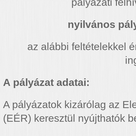
pályázati fel
nyilvános pály
az alábbi feltételekkel é
in
A pályázat adatai:
A pályázatok kizárólag az El
(EÉR) keresztül nyújthatók b