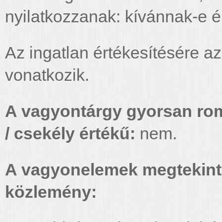
nyilatkozzanak: kívánnak-e él
Az ingatlan értékesítésére a
vonatkozik.
A vagyontárgy gyorsan roml
/ csekély értékű:
nem.
A vagyonelemek megtekinth
közlemény: