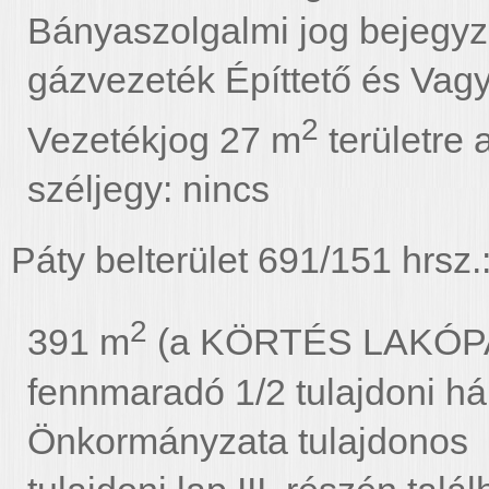
Bányaszolgalmi jog bejegy
gázvezeték Építtető és Vag
2
Vezetékjog 27 m
területre 
széljegy: nincs
Páty belterület 691/151 hrsz.
2
391 m
(a KÖRTÉS LAKÓPAR
fennmaradó 1/2 tulajdoni 
Önkormányzata tulajdonos