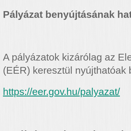
Pályázat benyújtásának hatá
A pályázatok kizárólag az El
(EÉR) keresztül nyújthatóak 
https://eer.gov.hu/palyazat/