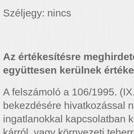
Széljegy: nincs
Az értékesítésre meghirdet
együttesen kerülnek értéke
A felszámoló a 106/1995. (IX
bekezdésére hivatkozással ny
ingatlanokkal kapcsolatban 
kárról, vagy környezeti teher