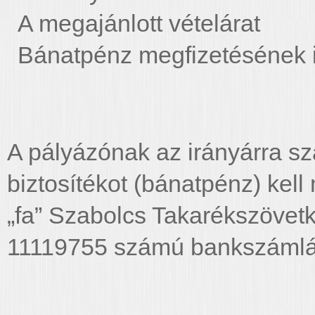
A megajánlott vételárat
Bánatpénz megfizetésének 
A pályázónak az irányárra szá
biztosítékot (bánatpénz) kel
„fa” Szabolcs Takarékszövet
11119755 számú bankszámláj