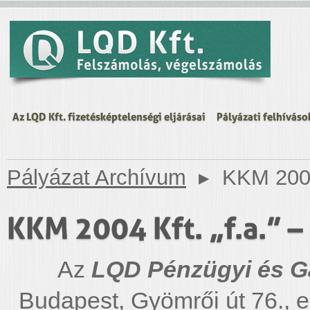
Az LQD Kft. fizetésképtelenségi eljárásai
Pályázati felhíváso
Pályázat Archívum
▸
KKM 2004 
KKM 2004 Kft. „f.a.” – 
Az
LQD Pénzügyi és Ga
Budapest, Gyömrői út 76., e