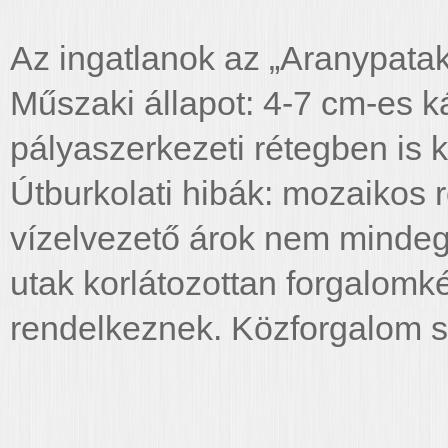
Az ingatlanok az „Aranypatak 
Műszaki állapot: 4-7 cm-es k
pályaszerkezeti rétegben is k
Útburkolati hibák: mozaikos 
vízelvezető árok nem mindegy
utak korlátozottan forgalomk
rendelkeznek. Közforgalom 