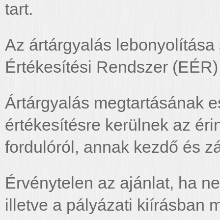
tart.
Az ártárgyalás lebonyolítása 
Értékesítési Rendszer (EÉR) 
Ártárgyalás megtartásának es
értékesítésre kerülnek az érin
fordulóról, annak kezdő és zá
Érvénytelen az ajánlat, ha n
illetve a pályázati kiírásba