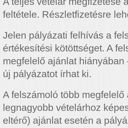
A teljes vételár megfizetése 
feltétele. Részletfizetésre le
Jelen pályázati felhívás a f
értékesítési kötöttséget. A fe
megfelelő ajánlat hiányában 
új pályázatot írhat ki.
A felszámoló több megfelelő 
legnagyobb vételárhoz képes
eltérő) ajánlat esetén a pály