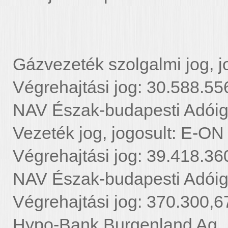
Gázvezeték szolgalmi jog, j
Végrehajtási jog: 30.588.556 
NAV Észak-budapesti Adói
Vezeték jog, jogosult: E-ON 
Végrehajtási jog: 39.418.360
NAV Észak-budapesti Adói
Végrehajtási jog: 370.300,67
Hypo-Bank Burgenland Ag.