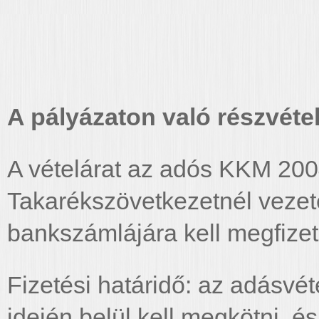
A pályázaton való részvétel 
A vételárat az adós KKM 2004
Takarékszövetkezetnél veze
bankszámlájára kell megfizet
Fizetési határidő: az adásvéte
idején belül kell megkötni, é