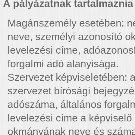
A pályázatnak tartalmaznia 
Magánszemély esetében: név
neve, személyi azonosító 
levelezési címe, adóazonosít
forgalmi adó alanyisága.
Szervezet képviseletében: a
szervezet bírósági bejegyz
adószáma, általános forgalm
levelezési címe a képvisel
okmányának neve és száma