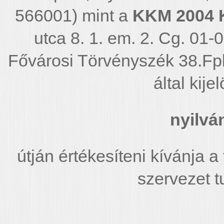
566001) mint a
KKM 2004 Kf
utca 8. 1. em. 2. Cg. 01
Fővárosi Törvényszék 38.F
által kije
nyilvá
útján értékesíteni kívánja a
szervezet t