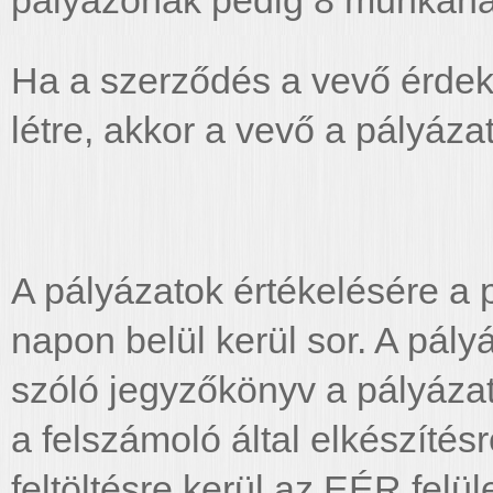
pályázónak pedig 8 munkanapo
Ha a szerződés a vevő érdek
létre, akkor a vevő a pályázat
A pályázatok értékelésére a p
napon belül kerül sor. A pály
szóló jegyzőkönyv a pályázat
a felszámoló által elkészíté
feltöltésre kerül az EÉR felül