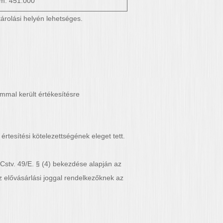
 km: 451.000
árolási helyén lehetséges.
mmal került értékesítésre
tesítési kötelezettségének eleget tett.
Cstv. 49/E. § (4) bekezdése alapján az
 elővásárlási joggal rendelkezőknek az