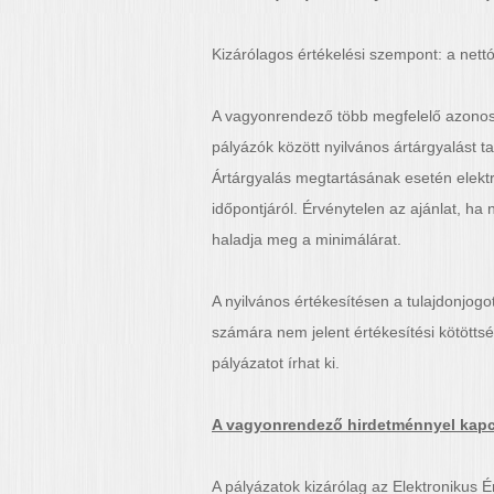
Kizárólagos értékelési szempont: a nettó
A vagyonrendező több megfelelő azonos 
pályázók között nyilvános ártárgyalást t
Ártárgyalás megtartásának esetén elektro
időpontjáról. Érvénytelen az ajánlat, ha
haladja meg a minimálárat.
A nyilvános értékesítésen a tulajdonjog
számára nem jelent értékesítési kötöttsé
pályázatot írhat ki.
A vagyonrendező hirdetménnyel kap
A pályázatok kizárólag az Elektronikus É