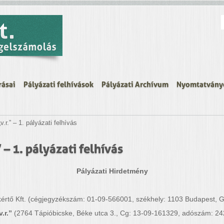
K
rásai
Pályázati felhívások
Pályázati Archívum
Nyomtatvány
r.” – 1. pályázati felhívás
 – 1. pályázati felhívás
Pályázati Hirdetmény
rtő Kft. (cégjegyzékszám: 01-09-566001, székhely: 1103 Budapest, Gy
v.r.”
(2764 Tápióbicske, Béke utca 3., Cg: 13-09-161329, adószám: 2