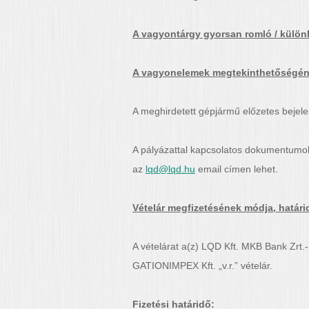
A vagyontárgy gyorsan romló / különl
A vagyonelemek megtekinthetőségéne
A meghirdetett gépjármű előzetes bejel
A pályázattal kapcsolatos dokumentumok
az
lqd@lqd.hu
email címen lehet.
Vételár megfizetésének módja, határi
A vételárat a(z) LQD Kft. MKB Bank Zrt
GATIONIMPEX Kft. „v.r.” vételár.
Fizetési határidő: