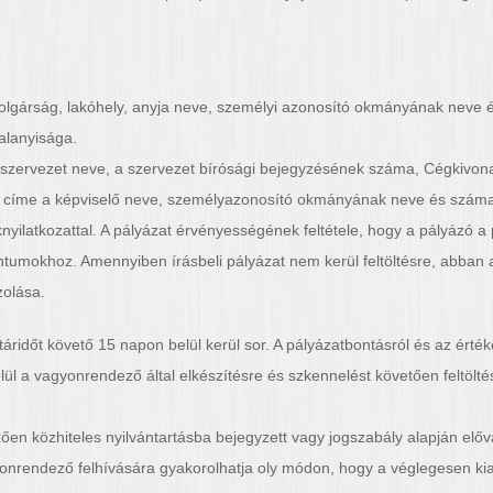
lgárság, lakóhely, anyja neve, személyi azonosító okmányának neve é
 alanyisága.
t szervezet neve, a szervezet bírósági bejegyzésének száma, Cégkivon
si címe a képviselő neve, személyazonosító okmányának neve és szám
knyilatkozattal. A pályázat érvényességének feltétele, hogy a pályázó a 
entumokhoz. Amennyiben írásbeli pályázat nem kerül feltöltésre, abban
zolása.
táridőt követő 15 napon belül kerül sor. A pályázatbontásról és az érté
ül a vagyonrendező által elkészítésre és szkennelést követően feltöltés
n közhiteles nyilvántartásba bejegyzett vagy jogszabály alapján elővás
onrendező felhívására gyakorolhatja oly módon, hogy a véglegesen kial