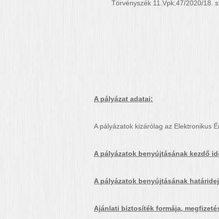
Törvényszék 11.Vpk.47/2020/18. sz
A pályázat adatai:
A pályázatok kizárólag az Elektronikus 
A pályázatok benyújtásának kezdő id
A pályázatok benyújtásának határidej
Ajánlati biztosíték formája, megfizet