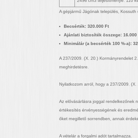
2496 cm3 teljesítménye: 110 k
A gépjármű Jágónak település, Kossuth út
Becsérték: 320.000 Ft
Ajánlati biztosíték összege: 16.000
Minimálár (a becsérték 100 %-a)
: 3
A 237/2009. (X. 20.) Kormányrendelet 2.
meghirdetésre.
Nyilatkozom arról, hogy a 237/2009. (X.
Az elővásárlásra joggal rendelkezőnek n
értékesítés érvényességének és eredmén
őket megillető sorrendben, annak érdeké
A vételár a forgalmi adót tartalmazza.