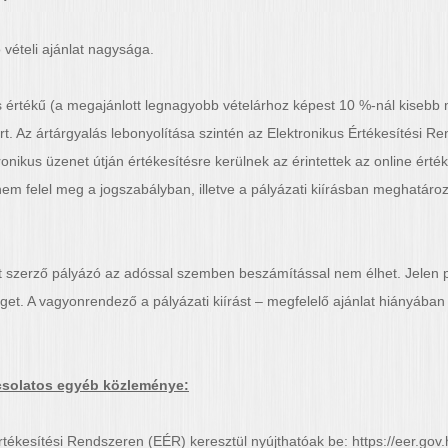
 vételi ajánlat nagysága.
értékű (a megajánlott legnagyobb vételárhoz képest 10 %-nál kisebb m
art. Az ártárgyalás lebonyolítása szintén az Elektronikus Értékesítési R
nikus üzenet útján értékesítésre kerülnek az érintettek az online érték
 nem felel meg a jogszabályban, illetve a pályázati kiírásban meghatáro
ot szerző pályázó az adóssal szemben beszámítással nem élhet. Jelen 
get. A vagyonrendező a pályázati kiírást – megfelelő ajánlat hiányában 
csolatos egyéb közleménye:
rtékesítési Rendszeren (EÉR) keresztül nyújthatóak be: https://eer.gov