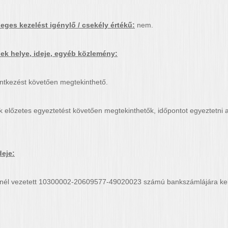
eges kezelést igénylő / csekély értékű:
nem.
k helye, ideje, egyéb közlemény:
entkezést követően megtekinthető.
 előzetes egyeztetést követően megtekinthetők, időpontot egyeztetni
deje:
.-nél vezetett 10300002-20609577-49020023 számú bankszámlájára kell