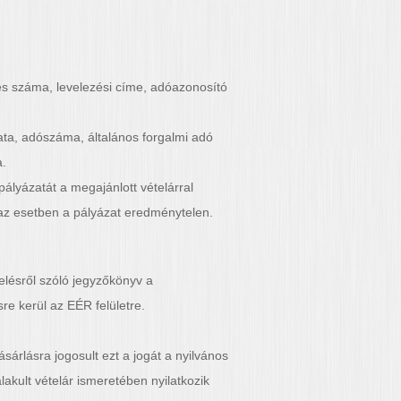
s száma, levelezési címe, adóazonosító
ata, adószáma, általános forgalmi adó
a.
pályázatát a megajánlott vételárral
 az esetben a pályázat eredménytelen.
kelésről szóló jegyzőkönyv a
re kerül az EÉR felületre.
árlásra jogosult ezt a jogát a nyilvános
akult vételár ismeretében nyilatkozik