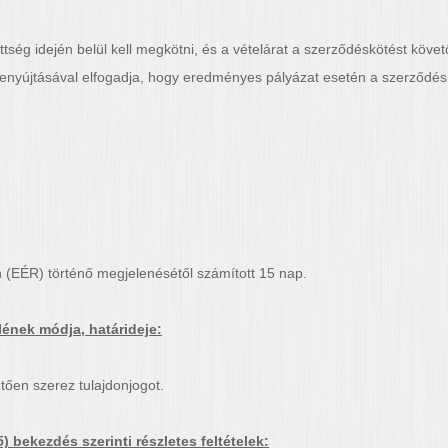
ttség idején belül kell megkötni, és a vételárat a szerződéskötést követ
enyújtásával elfogadja, hogy eredményes pályázat esetén a szerződésköt
 (EÉR) történő megjelenésétől számított 15 nap.
lének módja, határideje:
etően szerez tulajdonjogot.
) bekezdés szerinti részletes feltételek: