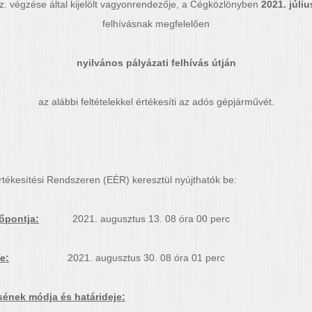
. végzése által kijelölt vagyonrendezője, a Cégközlönyben
2021. júliu
felhívásnak megfelelően
nyilvános pályázati felhívás útján
az alábbi feltételekkel értékesíti az adós gépjárművét.
Értékesítési Rendszeren (EÉR) keresztül nyújthatók be:
őpontja:
2021. augusztus 13. 08 óra 00 perc
e:
2021. augusztus 30. 08 óra 01 perc
ésének módja és határideje: