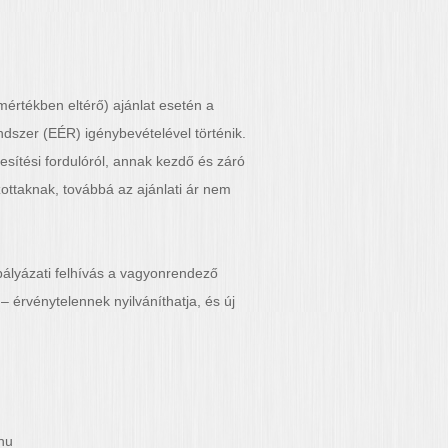
értékben eltérő) ajánlat esetén a
endszer (EÉR) igénybevételével történik.
esítési fordulóról, annak kezdő és záró
zottaknak, továbbá az ajánlati ár nem
pályázati felhívás a vagyonrendező
– érvénytelennek nyilváníthatja, és új
.hu