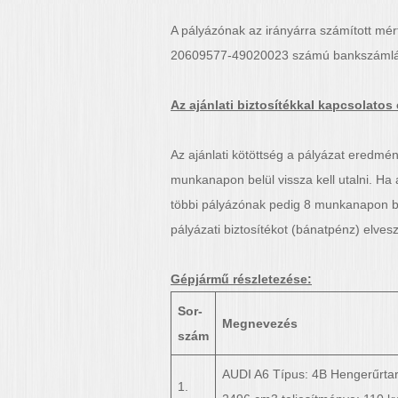
A pályázónak az irányárra számított mért
20609577-49020023 számú bankszámlájára
Az ajánlati biztosítékkal kapcsolato
Az ajánlati kötöttség a pályázat eredmén
munkanapon belül vissza kell utalni. Ha a
többi pályázónak pedig 8 munkanapon bel
pályázati biztosítékot (bánatpénz) elveszí
Gépjármű részletezése:
Sor-
Megnevezés
szám
AUDI A6 Típus: 4B Hengerűrtar
1.