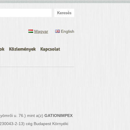
eresés:
Magyar
English
ok
Közlemények
Kapcsolat
ömrői u. 76.) mint a(z)
GATIONIMPEX
4230043-2-13) cég Budapest Környéki