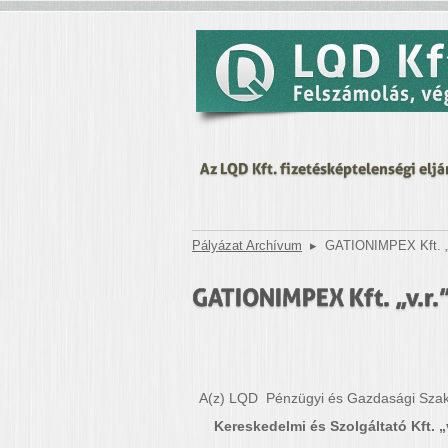
Az LQD Kft. fizetésképtelenségi eljá
Pályázat Archívum
▸
GATIONIMPEX Kft. „v.
GATIONIMPEX Kft. „v.r.”
A(z) LQD Pénzügyi és Gazdasági Szaké
Kereskedelmi és Szolgáltató Kft. „