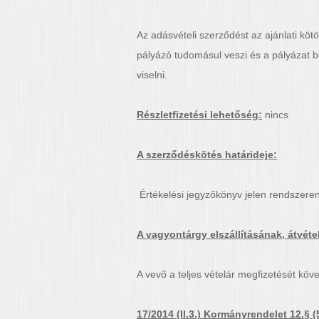
Az adásvételi szerződést az ajánlati kötö
pályázó tudomásul veszi és a pályázat b
viselni.
Részletfizetési lehetőség:
nincs
A szerződéskötés határideje:
Értékelési jegyzőkönyv jelen rendszeren
A vagyontárgy elszállításának, átvéte
A vevő a teljes vételár megfizetését köv
17/2014 (II.3.) Kormányrendelet 12.§ (5