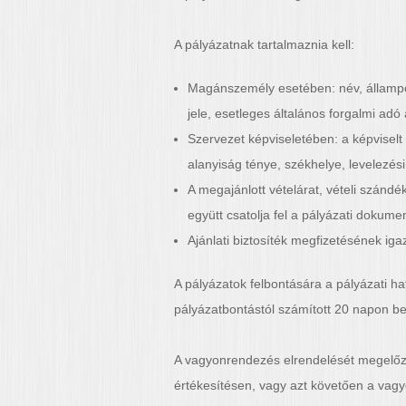
A pályázatnak tartalmaznia kell:
Magánszemély esetében: név, állampo
jele, esetleges általános forgalmi adó
Szervezet képviseletében: a képvisel
alanyiság ténye, székhelye, levelezé
A megajánlott vételárat, vételi szándé
együtt csatolja fel a pályázati dokum
Ajánlati biztosíték megfizetésének iga
A pályázatok felbontására a pályázati ha
pályázatbontástól számított 20 napon bel
A vagyonrendezés elrendelését megelőzőe
értékesítésen, vagy azt követően a vagy