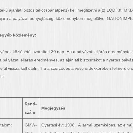
ékű ajánlati biztosítékot (bánatpénz) kell megfizetni a(z) LQD Kft. MK
 a pályázat benyújtásáig, közleményben megjelölve: GATIONIMPEX Kft.
s egyéb közlemény:
yének közlésétől számított 30 nap. Ha a pályázati eljárás eredménytelen
 pályázati eljárás eredményes, az ajánlati biztosítékot a nyertes pályáz
ül vissza kell utalni. Ha a szerződés a vevő érdekkörében felmerülő o
ti.
Rend-
Megjegyzés
szám
talom:
GMW-
Gyártási év: 1998. A jármű üzemképes, az elmú