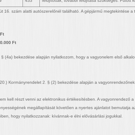
w
433
felújították, további felújítása szükséges. Futott
 16. szám alatti autószerelőnél található. A gépjármű megtekintése a t
 Ft
20.000 Ft
 § (4a) bekezdése alapján nyilatkozom, hogy a vagyonelem első alkalo
 20.) Kormányrendelet 2. § (2) bekezdése alapján a vagyonrendezőnek ér
em kell részt venni az elektronikus értékesítésben. A vagyonrendező a 
yességének megállapítását követően a nyertes ajánlatot bemutatja az
ben, hogy nyilatkozzanak: kívánnak-e élni elővásárlási jogukkal.