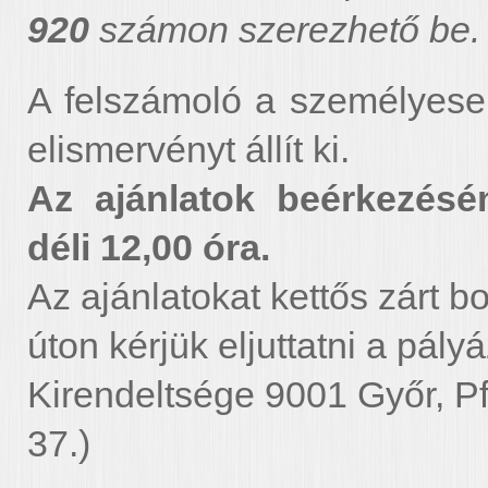
920
számon szerezhető be.
A felszámoló a személyesen
elismervényt állít ki.
Az ajánlatok beérkezésén
déli 12,00 óra.
Az ajánlatokat kettős zárt b
úton kérjük eljuttatni a pál
Kirendeltsége 9001 Győr, Pf
37.)