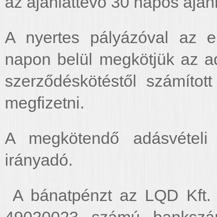
az ajánlattevő 30 napos ajánla
A nyertes pályázóval az e
napon belül megkötjük az ad
szerződéskötéstől számított
megfizetni.
A megkötendő adásvételi
irányadó.
A bánatpénzt az LQD Kft.