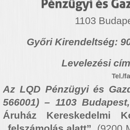
Pénzügyi és Gaz
1103 Budape
Győri Kirendeltség: 90
Levelezési cím
Tel./f
Az LQD Pénzügyi és Gazda
566001) – 1103 Budapest
Áruház Kereskedelmi Ko
„felszámolás alatt”
(9200 