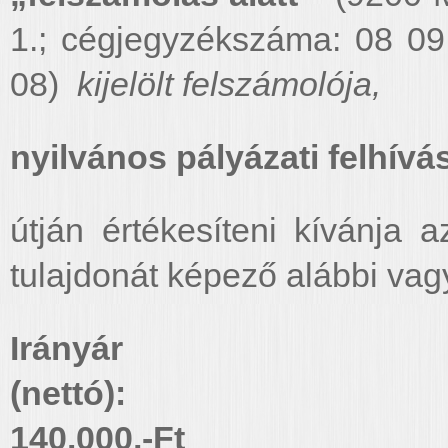
1.; cégjegyzékszáma: 08 0
08)
kijelölt felszámolója,
nyilvános pályázati felhívá
útján értékesíteni kívánja 
tulajdonát képező alábbi vag
Irányár
(ne
140.000,-Ft