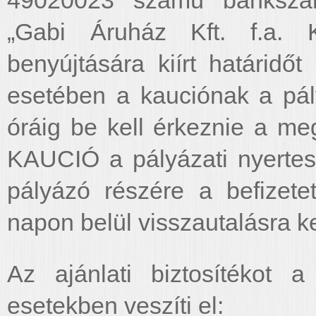
49020023 számú bankszámlá
„Gabi Áruház Kft. f.a. 
benyújtására kiírt határidő
esetében a kauciónak a pál
óráig be kell érkeznie a me
KAUCIÓ a pályázati nyertes
pályázó részére a befizete
napon belül visszautalásra ke
Az ajánlati biztosítékot 
esetekben veszíti el: