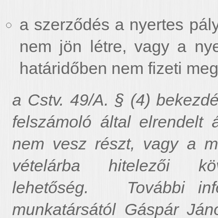
a szerződés a nyertes pál
nem jön létre, vagy a nye
határidőben nem fizeti meg
a Cstv. 49/A. § (4) bekezdé
felszámoló által elrendelt 
nem vesz részt, vagy a már
vételárba
hitelezői k
lehetőség.
További infor
munkatársától Gáspár Jáno