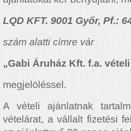
LQD KFT. 9001 Győr, Pf.: 6
szám alatti címre vár
„Gabi Áruház Kft.
f.a. vétel
megjelöléssel.
A vételi ajánlatnak tartal
vételárat, a vállalt fizetési f