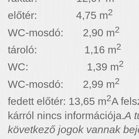
2
előtér: 4,75 m
2
WC-mosdó: 2,90 m
2
tároló: 1,16 m
2
WC: 1,39 m
2
WC-mosdó: 2,99 m
2
fedett előtér: 13,65 m
A fel
kárról nincs információja.
A t
következő jogok vannak bej