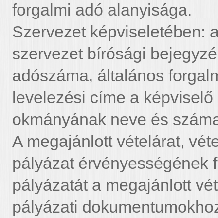
forgalmi adó alanyisága.
Szervezet képviseletében: a
szervezet bírósági bejegyz
adószáma, általános forgalm
levelezési címe a képvisel
okmányának neve és száma
A megajánlott vételárat, véte
pályázat érvényességének fe
pályázatát a megajánlott véte
pályázati dokumentumokhoz.