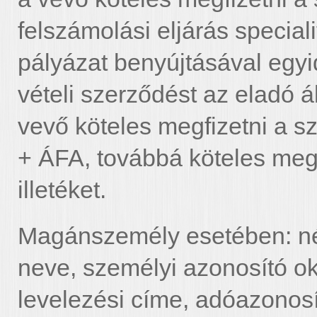
felszámolási eljárás speciali
pályázat benyújtásával egyid
vételi szerződést az eladó ált
vevő köteles megfizetni a s
+ ÁFA, továbbá köteles megfi
illetéket.
Magánszemély esetében: név
neve, személyi azonosító 
levelezési címe, adóazonosít