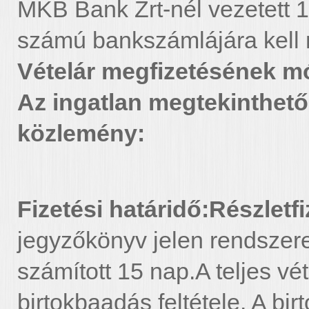
MKB Bank Zrt-nél vezetet
számú bankszámlájára kell 
Vételár megfizetésének mó
Az ingatlan megtekinthető
közlemény:
Fizetési határidő:
Részletfi
jegyzőkönyv jelen rendszer
számított 15 nap.A teljes vé
birtokbaadás feltétele. A bi