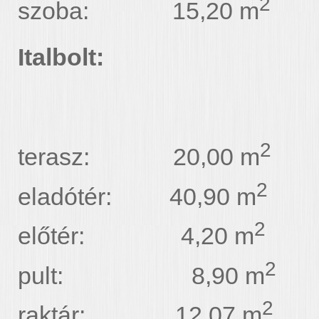
2
szoba: 15,20 m
Italbolt:
2
terasz: 20,00 m
2
eladótér: 40,90 m
2
előtér: 4,20 m
2
pult: 8,90 m
2
raktár: 12,07 m