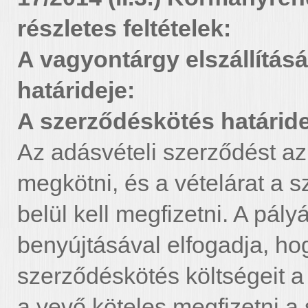
részletes feltételek:
A vagyontárgy elszállítás
határideje:
A szerződéskötés határide
Az adásvételi szerződést az a
megkötni, és a vételárat a 
belül kell megfizetni. A pál
benyújtásával elfogadja, h
szerződéskötés költségeit a v
a vevő köteles megfizetni a 