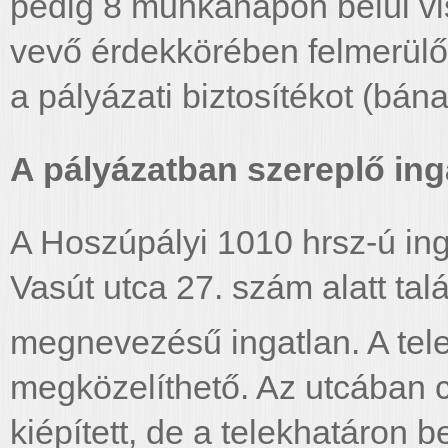
pedig 8 munkanapon belül vis
vevő érdekkörében felmerülő 
a pályázati biztosítékot (bána
A pályázatban szereplő ing
A Hoszúpályi 1010 hrsz-ú in
Vasút utca 27. szám alatt talá
megnevezésű ingatlan. A te
megközelíthető. Az utcában 
kiépített, de a telekhatáron 