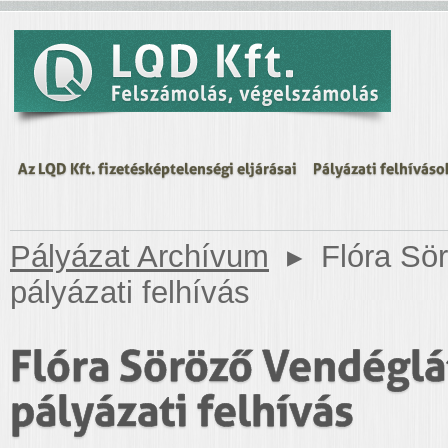
Az LQD Kft. fizetésképtelenségi eljárásai
Pályázati felhíváso
Pályázat Archívum
▸
Flóra Sör
pályázati felhívás
Flóra Söröző Vendéglátó
pályázati felhívás