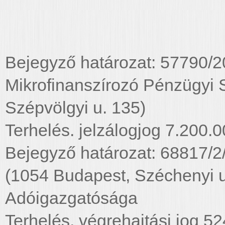
Bejegyző határozat: 57790/2
Mikrofinanszírozó Pénzügyi S
Szépvölgyi u. 135)
Terhelés. jelzálogjog 7.200.0
Bejegyző határozat: 68817/2
(1054 Budapest, Széchenyi 
Adóigazgatósága
Terhelés. végrehajtási jog 52