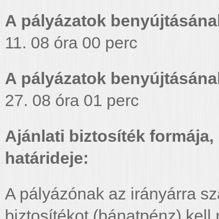
A pályázatok benyújtásána
11. 08 óra 00 perc
A pályázatok benyújtásának
27. 08 óra 01 perc
Ajánlati biztosíték formáj
határideje:
A pályázónak az irányárra szá
biztosítékot (bánatpénz) kel