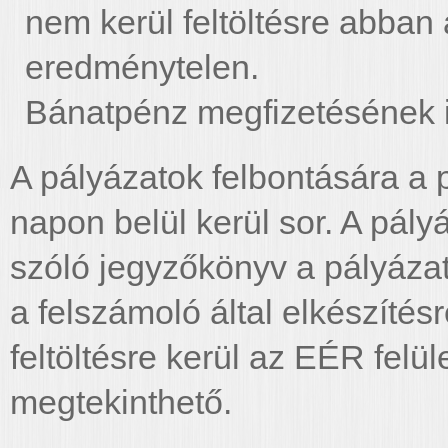
nem kerül feltöltésre abban
eredménytelen.
Bánatpénz megfizetésének 
A pályázatok felbontására a p
napon belül kerül sor. A pály
szóló jegyzőkönyv a pályázat
a felszámoló által elkészíté
feltöltésre kerül az EÉR felül
megtekinthető.