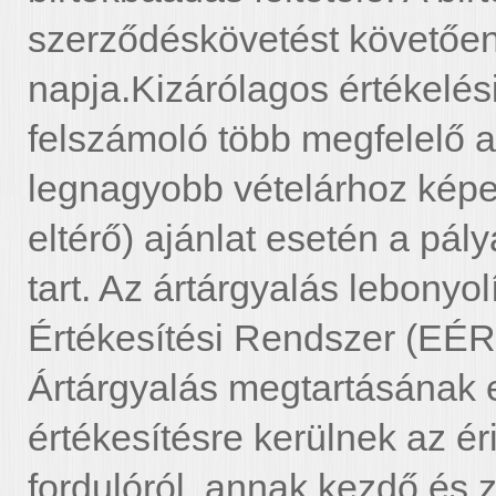
szerződéskövetést követően,
napja.Kizárólagos értékelés
felszámoló több megfelelő a
legnagyobb vételárhoz képe
eltérő) ajánlat esetén a pál
tart. Az ártárgyalás lebonyo
Értékesítési Rendszer (EÉR)
Ártárgyalás megtartásának e
értékesítésre kerülnek az éri
fordulóról, annak kezdő és z