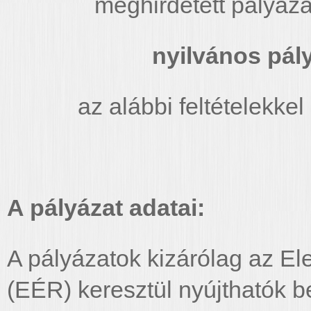
meghirdetett pályáza
nyilvános pály
az alábbi feltételekkel
A pályázat adatai:
A pályázatok kizárólag az El
(EÉR) keresztül nyújthatók b