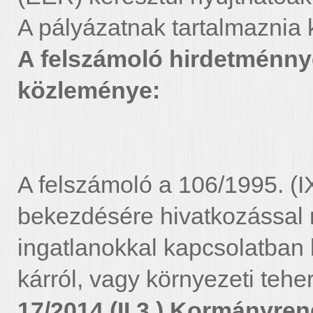
A pályázatnak tartalmaznia k
A felszámoló hirdetménny
közleménye:
A felszámoló a 106/1995. (I
bekezdésére hivatkozással n
ingatlanokkal kapcsolatban
kárról, vagy környezeti tehe
17/2014 (II.3.) Kormányren