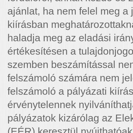
ajánlat, ha nem felel meg a 
kiírásban meghatározottakna
haladja meg az eladási irán
értékesítésen a tulajdonjog
szemben beszámítással nem é
felszámoló számára nem jelen
felszámoló a pályázati kiírá
érvénytelennek nyilváníthatja
pályázatok kizárólag az Ele
(EÉR) keresztül nyújthatóa