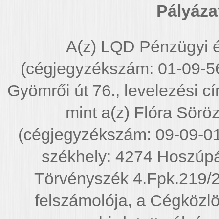
Pályáza
A(z) LQD Pénzügyi é
(cégjegyzékszám: 01-09-5
Gyömrői út 76., levelezési cí
mint a(z) Flóra Söröz
(cégjegyzékszám: 09-09-0
székhely: 4274 Hoszúpál
Törvényszék 4.Fpk.219/201
felszámolója, a Cégközl