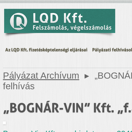
Az LQD Kft. fizetésképtelenségi eljárásai
Pályázati felhíváso
Pályázat Archívum
▸
„BOGNÁR-V
felhívás
„BOGNÁR-VIN” Kft. „f.a