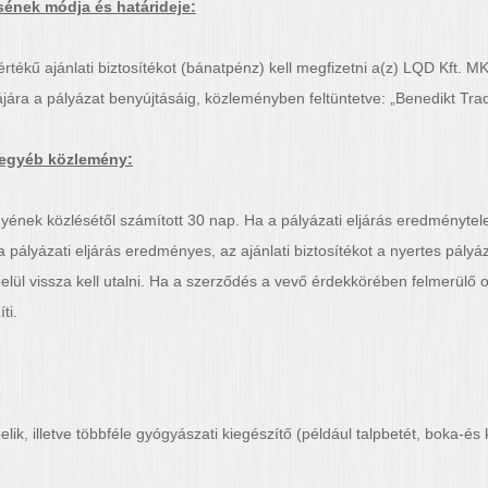
ésének módja és határideje:
tékű ajánlati biztosítékot (bánatpénz) kell megfizetni a(z) LQD Kft. M
a pályázat benyújtásáig, közleményben feltüntetve: „Benedikt Trade Kf
s egyéb közlemény:
yének közlésétől számított 30 nap. Ha a pályázati eljárás eredménytelen
 pályázati eljárás eredményes, az ajánlati biztosítékot a nyertes pályáz
ül vissza kell utalni. Ha a szerződés a vevő érdekkörében felmerülő o
ti.
elik, illetve többféle gyógyászati kiegészítő (például talpbetét, boka-é