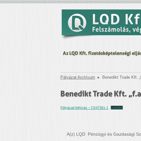
Az LQD Kft. fizetésképtelenségi eljá
Pályázat Archívum
▸
Benedikt Trade Kft. „f
Benedikt Trade Kft. „f.a
Pályázati felhívás – CK47361-1
Letöltés
A(z) LQD Pénzügyi és Gazdasági Szak