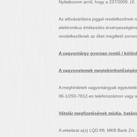
Nyilatkozom arról, hogy a 237/2009. (X.
Az elővásárlásra joggal rendelkezőnek ne
elektronikus értékesítés érvényességén
rendelkezőknek az őket megillető sorren
A vagyontárgy gyorsan romló / különl
A vagyonelemek megtekinthetőségéne
A meghirdetett vagyontárgyak egyeztetést
06-1/250-7812-es telefonszámon vagy 
Vételár megfizetésének módja, határi
A vételárat a(z) LQD Kft. MKB Bank Zrt