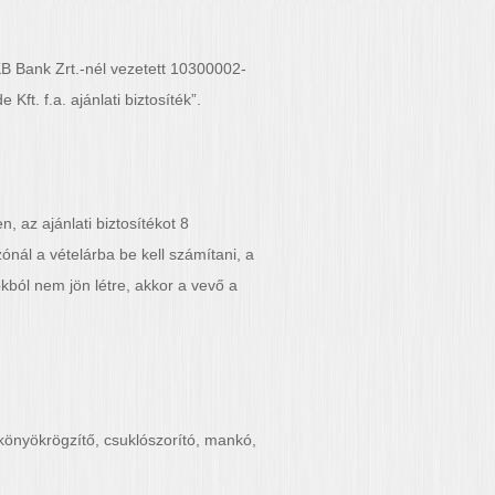
KB Bank Zrt.-nél vezetett 10300002-
t. f.a. ajánlati biztosíték”.
, az ajánlati biztosítékot 8
ónál a vételárba be kell számítani, a
kból nem jön létre, akkor a vevő a
s könyökrögzítő, csuklószorító, mankó,