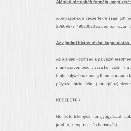
Ajánlati biztosíték formája, megfizet
A pályázónak a becsértékre számított mér
20609577-49020023 számú bankszámlájára 
Az ajánlati biztosítékkal kapcsolato
Az ajánlati kötöttség a pályázat eredmén
munkanapon belül vissza kell utalni. Ha a
többi pályázónak pedig 8 munkanapon bel
pályázati biztosítékot (bánatpénz) elveszí
KÉSZLETEK
Női és férfi kényelmi és gyógyászati lább
járóbot, kompressziós harisnyák).