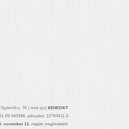
Gyömrői u. 76.) mint a(z)
BENEDIKT
m: 01-09-943388, adószám: 22783411-2-
0. november 12.
napján meghirdetett