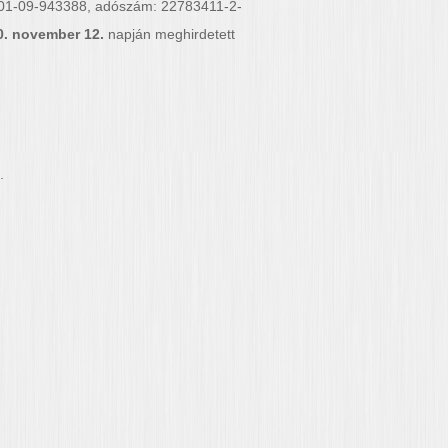
m: 01-09-943388, adószám: 22783411-2-
0. november 12.
napján meghirdetett
.