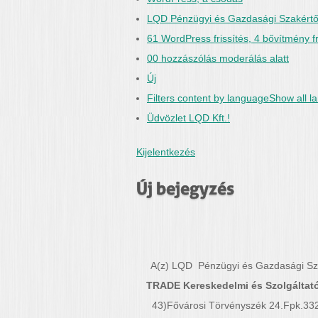
LQD Pénzügyi és Gazdasági Szakértő 
61 WordPress frissítés, 4 bővítmény fri
00 hozzászólás moderálás alatt
Új
Filters content by languageShow all 
Üdvözlet LQD Kft.!
Kijelentkezés
Új bejegyzés
A(z) LQD Pénzügyi és Gazdasági Szak
TRADE Kereskedelmi és Szolgáltató 
43)Fővárosi Törvényszék 24.Fpk.3323