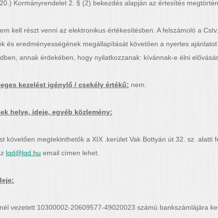
 20.) Kormányrendelet 2. § (2) bekezdés alapján az értesítés megtörtén
m kell részt venni az elektronikus értékesítésben. A felszámoló a Cstv
ek és eredményességének megállapítását követően a nyertes ajánlatot 
dben, annak érdekében, hogy nyilatkozzanak: kívánnak-e élni elővásárl
eges kezelést igénylő / csekély értékű:
nem.
k helye, ideje, egyéb közlemény:
 követően megtekinthetők a XIX .kerület Vak Bottyán út 32. sz. alatti f
az
lqd@lqd.hu
email címen lehet.
deje:
.-nél vezetett 10300002-20609577-49020023 számú bankszámlájára kell 