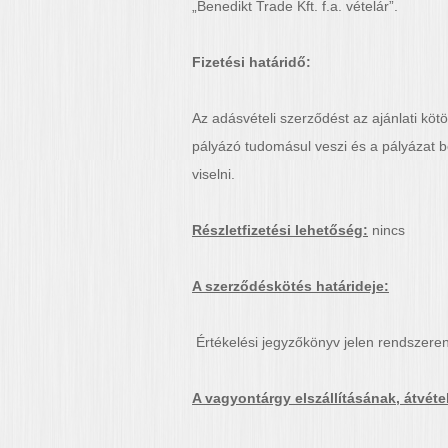
„Benedikt Trade Kft. f.a. vételár”.
Fizetési határidő:
Az adásvételi szerződést az ajánlati kötö
pályázó tudomásul veszi és a pályázat b
viselni.
Részletfizetési lehetőség:
nincs
A szerződéskötés határideje:
Értékelési jegyzőkönyv jelen rendszeren
A vagyontárgy elszállításának, átvéte