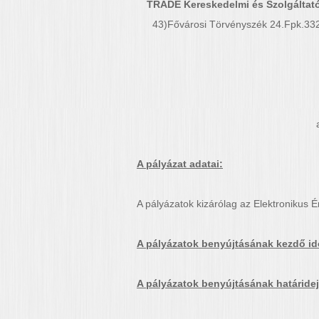
TRADE Kereskedelmi és Szolgáltató 
43)Fővárosi Törvényszék 24.Fpk.3323
A pályázat adatai:
A pályázatok kizárólag az Elektronikus 
A pályázatok benyújtásának kezdő id
A pályázatok benyújtásának határidej