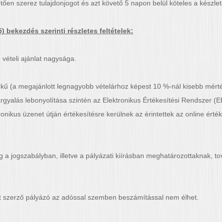
tően szerez tulajdonjogot és azt követő 5 napon belül köteles a készletet
) bekezdés szerinti részletes feltételek:
 vételi ajánlat nagysága.
kű (a megajánlott legnagyobb vételárhoz képest 10 %-nál kisebb mérté
tárgyalás lebonyolítása szintén az Elektronikus Értékesítési Rendszer (E
nikus üzenet útján értékesítésre kerülnek az érintettek az online érték
g a jogszabályban, illetve a pályázati kiírásban meghatározottaknak, t
got szerző pályázó az adóssal szemben beszámítással nem élhet.