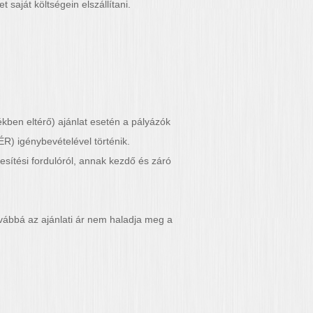
 saját költségein elszállítani.
kben eltérő) ajánlat esetén a pályázók
ÉR) igénybevételével történik.
esítési fordulóról, annak kezdő és záró
ovábbá az ajánlati ár nem haladja meg a