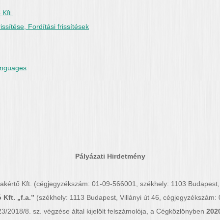
Kft.
ssítése, Fordítási frissítések
languages
Pályázati Hirdetmény
értő Kft. (cégjegyzékszám: 01-09-566001, székhely: 1103 Budapest, 
Kft. „f.a.”
(székhely: 1113 Budapest, Villányi út 46, cégjegyzékszá
/2018/8. sz. végzése által kijelölt felszámolója, a Cégközlönyben
202