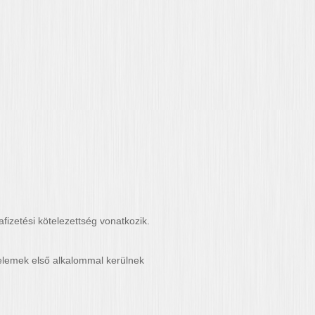
afizetési kötelezettség vonatkozik.
elemek első alkalommal kerülnek