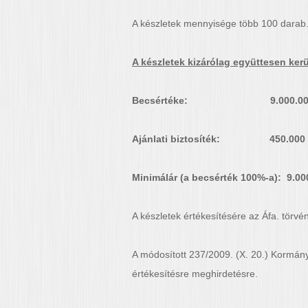
A készletek mennyisége több 100 darab
A készletek kizárólag együttesen kerü
Becsértéke: 9.000.000
Ajánlati biztosíték: 450.000 
Minimálár (a becsérték 100%-a): 9.00
A készletek értékesítésére az Áfa. törvén
A módosított 237/2009. (X. 20.) Kormán
értékesítésre meghirdetésre.