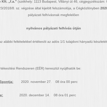
Kft. „f.a.”
(székhely: 1113 Budapest, Villányi út 46, cégjegyzékszá
/2018/8. sz. végzése által kijelölt felszámolója, a Cégközlönyben
202
pályázati felhívásnak megfelelően
nyilvános pályázati felhívás útján
az alábbi feltételekkel értékesíti az adós 1/1 tulajdoni hányadú készletét
Értékesítési Rendszeren (EÉR) keresztül nyújthatók be:
őpontja:
2020. november 27. 08 óra 00 perc
e:
2020. december 14. 08 óra 01 perc