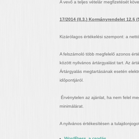
A vevő a teljes vételár megfizetését köve
17/2014 (II.3.) Kormányrendelet 12.§ (5
Kizárólagos értékelési szempont: a nettó
A felszámoló több megfelelő azonos érté
között nyilvános ártárgyalást tart. Az ár
Ártárgyalás megtartásának esetén elektro
időpontjáról.
Érvénytelen az ajánlat, ha nem felel me
minimálárat.
A nyilvános értékesítésen a tulajdonjo
WordPress, a csodás