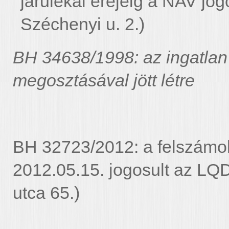
járulékai erejéig a NAV jo
Széchenyi u. 2.)
BH 34638/1998: az ingatlan 
megosztásával jött létre
BH 32723/2012: a felszámolá
2012.05.15. jogosult az LQ
utca 65.)