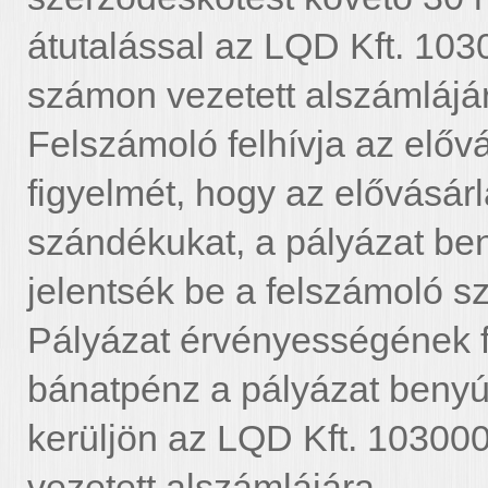
átutalással az LQD Kft. 1
számon vezetett alszámlájá
Felszámoló felhívja az előv
figyelmét, hogy az elővásárl
szándékukat, a pályázat ben
jelentsék be a felszámoló sz
Pályázat érvényességének fe
bánatpénz a pályázat benyúj
kerüljön az LQD Kft. 103
vezetett alszámlájára.