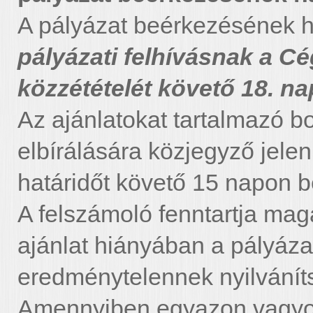
A pályázat beérkezésének h
pályázati felhívásnak a C
közzétételét követő 18. na
Az ajánlatokat tartalmazó bo
elbírálására közjegyző jelen
határidőt követő 15 napon be
A felszámoló fenntartja mag
ajánlat hiányában a pályázat
eredménytelennek nyilvánít
Amennyiben egyazon vagyont