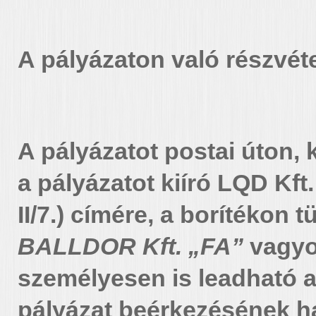
A pályázaton való részvétel
A pályázatot postai úton, 
a pályázatot kiíró LQD Kft.
II/7.) címére, a borítékon 
BALLDOR Kft. „FA”
vagyon
személyesen is leadható a
pályázat beérkezésének ha