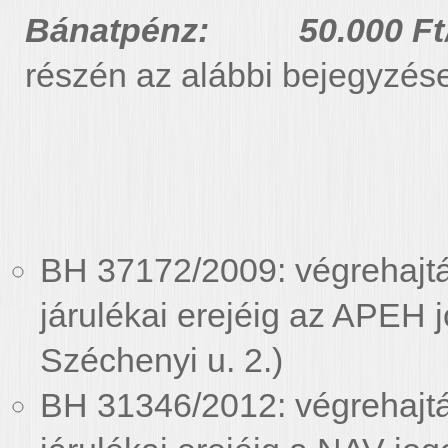
Bánatpénz: 50.000 Ft
részén az alábbi bejegyzése
BH 37172/2009: végrehajtás
járulékai erejéig az APEH 
Széchenyi u. 2.)
BH 31346/2012: végrehajtás