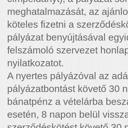
meghatalmazását, az ajánlot
köteles fizetni a szerződésk
pályázat benyújtásával egyid
felszámoló szervezet honlapj
nyilatkozatot.
A nyertes pályázóval az adá
pályázatbontást követő 30 n
bánatpénz a vételárba besz
esetén, 8 napon belül visszaf
szerződéskötést követő 30 n