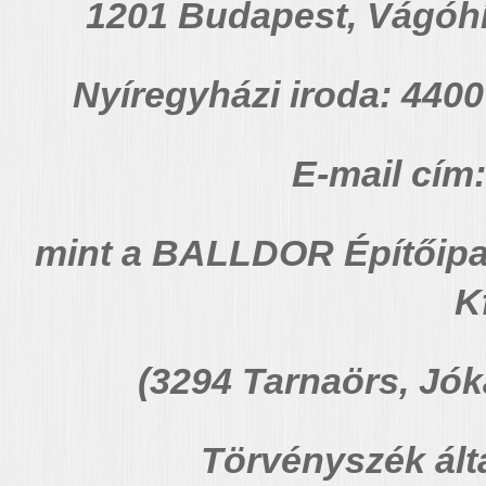
1201 Budapest, Vágóhí
Nyíregyházi iroda:
4400 
E-mail cím:
mint a BALLDOR Építőipar
K
(3294 Tarnaörs, Jóka
Törvényszék álta