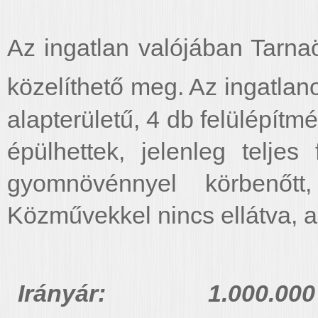
Az ingatlan valójában Tarnaö
közelíthető meg. Az ingatlan
alapterületű, 4 db felülépít
épülhettek, jelenleg teljes 
gyomnövénnyel körbenőtt,
Közművekkel nincs ellátva, a f
Irányár: 1.000.000 Ft