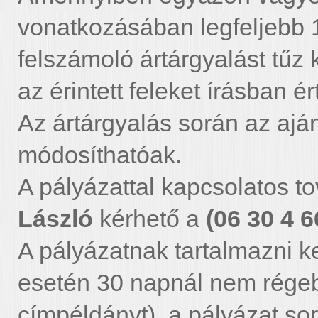
vonatkozásában legfeljebb 10
felszámoló ártárgyalást tűz 
az érintett feleket írásban ért
Az ártárgyalás során az aján
módosíthatóak.
A pályázattal kapcsolatos to
László
kérhető a
(06 30 4 
A pályázatnak tartalmazni ke
esetén 30 napnál nem régebb
címpéldányt), a pályázat so