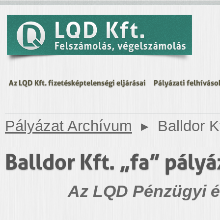
Az LQD Kft. fizetésképtelenségi eljárásai
Pályázati felhíváso
Pályázat Archívum
▸
Balldor K
Balldor Kft. „fa” pályá
Az LQD Pénzügyi és