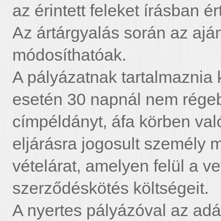
az érintett feleket írásban ért
Az ártárgyalás során az aján
módosíthatóak.
A pályázatnak tartalmaznia k
esetén 30 napnál nem régebb
címpéldányt, áfa körben való
eljárásra jogosult személy 
vételárat, amelyen felül a ve
szerződéskötés költségeit.
A nyertes pályázóval az adá