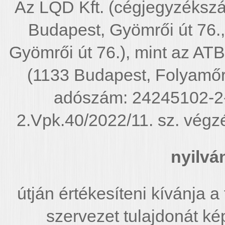
Az LQD Kft. (cégjegyzéksz
Budapest, Gyömrői út 76.,
Gyömrői út 76.), mint az ATB
(1133 Budapest, Folyamőr 
adószám: 24245102-2-
2.Vpk.40/2022/11. sz. végzé
nyilvá
útján értékesíteni kívánja a
szervezet tulajdonát ké