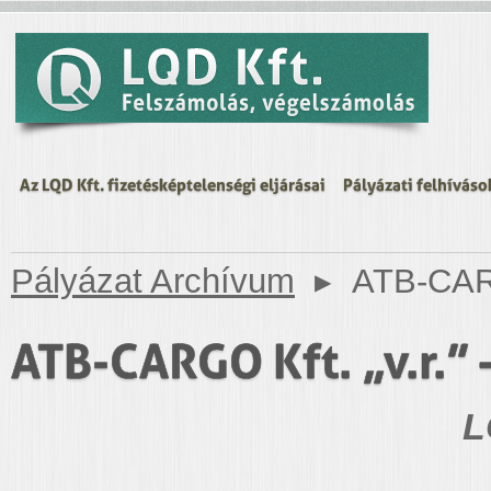
Az LQD Kft. fizetésképtelenségi eljárásai
Pályázati felhíváso
Pályázat Archívum
▸
ATB-CARGO
ATB-CARGO Kft. „v.r.” –
L