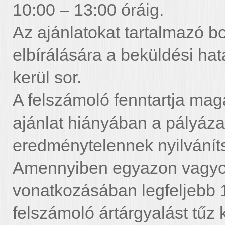
10:00 – 13:00 óráig.
Az ajánlatokat tartalmazó bo
elbírálására a beküldési ha
kerül sor.
A felszámoló fenntartja mag
ajánlat hiányában a pályázat
eredménytelennek nyilvánít
Amennyiben egyazon vagyont
vonatkozásában legfeljebb 10
felszámoló ártárgyalást tűz 