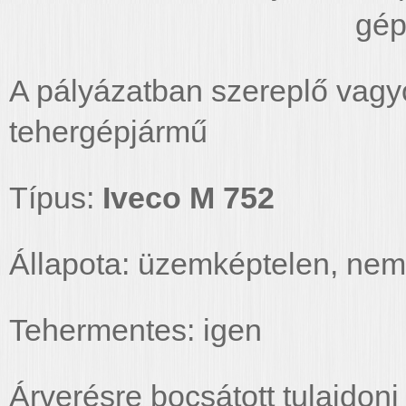
gép
A pályázatban szereplő vag
tehergépjármű
Típus:
Iveco M 752
Állapota: üzemképtelen, nem i
Tehermentes: igen
Árverésre bocsátott tulajdoni