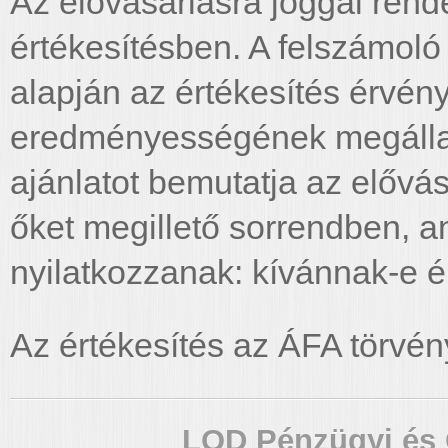
Az elővásárlásra joggal rend
értékesítésben. A felszámoló
alapján az értékesítés érvé
eredményességének megállap
ajánlatot bemutatja az elővá
őket megillető sorrendben, 
nyilatkozzanak: kívánnak-e él
Az értékesítés az ÁFA törvény
LQD Pénzügyi és 