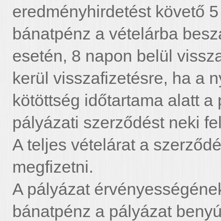
eredményhirdetést követő 5
bánatpénz a vételárba besz
esetén, 8 napon belül vissz
kerül visszafizetésre, ha a n
kötöttség időtartama alatt a
pályázati szerződést neki f
A teljes vételárat a szerző
megfizetni.
A pályázat érvényességének 
bánatpénz a pályázat benyúj