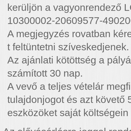
kerüljön a vagyonrendező L
10300002-20609577-4902002
A megjegyzés rovatban kér
t feltüntetni szíveskedjenek.
Az ajánlati kötöttség a pál
számított 30 nap.
A vevő a teljes vételár meg
tulajdonjogot és azt követő 
eszközöket saját költségein e