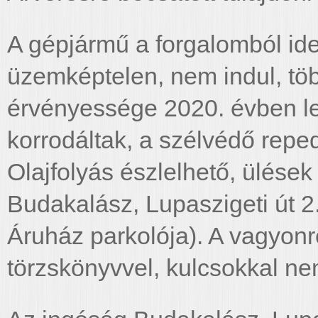
A gépjármű a forgalomból ide
üzemképtelen, nem indul, töb
érvényessége 2020. évben lej
korrodáltak, a szélvédő reped
Olajfolyás észlelhető, ülése
Budakalász, Lupaszigeti út 2.
Áruház parkolója). A vagyonr
törzskönyvvel, kulcsokkal ne