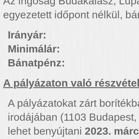
Az ingóság Budakalász, Lupas
egyezetett időpont nélkül, b
Irányár: 490
Minimálár: 49
Bánatpénz:
A pályázaton való részvétel 
A pályázatokat zárt boríték
irodájában (1103 Budapest,
lehet benyújtani
2023. márc