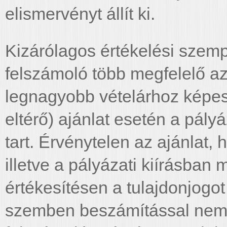
elismervényt állít ki.
Kizárólagos értékelési szemp
felszámoló több megfelelő az
legnagyobb vételárhoz képe
eltérő) ajánlat esetén a pály
tart. Érvénytelen az ajánlat,
illetve a pályázati kiírásban
értékesítésen a tulajdonjogo
szemben beszámítással nem él