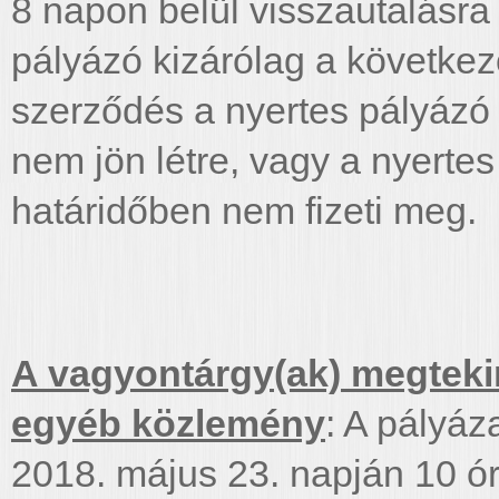
8 napon belül visszautalásra k
pályázó kizárólag a következő
szerződés a nyertes pályázó
nem jön létre, vagy a nyertes 
határidőben nem fizeti meg.
A vagyontárgy(ak) megtekin
egyéb közlemény
: A pályáz
2018. május 23. napján 10 ó