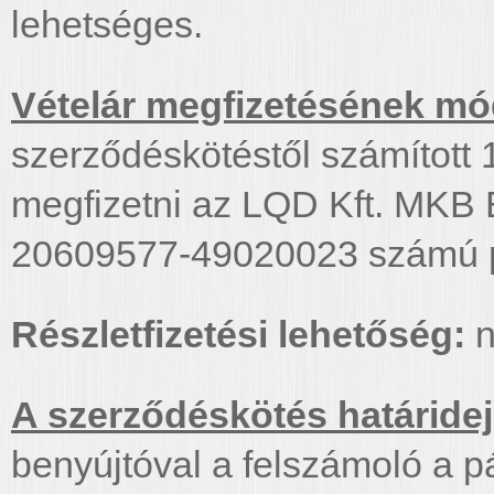
lehetséges.
Vételár megfizetésének mód
szerződéskötéstől számított 1
megfizetni az LQD Kft. MKB B
20609577-49020023 számú p
Részletfizetési lehetőség:
n
A szerződéskötés határidej
benyújtóval a felszámoló a p