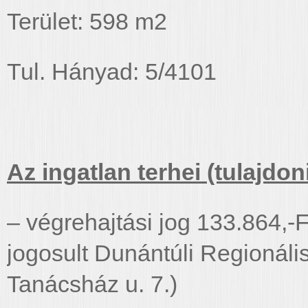
Terület: 598 m2
Tul. Hányad: 5/4101
Az ingatlan terhei (tulajdoni 
– végrehajtási jog 133.864,-Ft
jogosult Dunántúli Regionális
Tanácsház u. 7.)