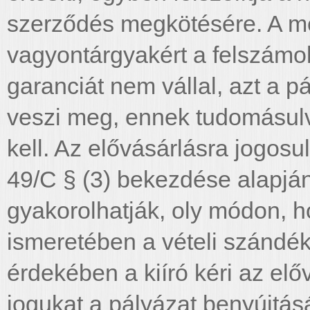
szerződés megkötésére. A me
vagyontárgyakért a felszámo
garanciát nem vállal, azt a p
veszi meg, ennek tudomásulv
kell. Az elővásárlásra jogosu
49/C § (3) bekezdése alapján
gyakorolhatják, oly módon, h
ismeretében a vételi szándék
érdekében a kiíró kéri az elő
jogukat a pályázat benyújtás