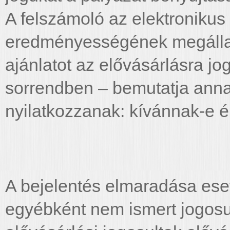
A felszámoló az elektroniku
eredményességének megállap
ajánlatot az elővásárlásra jo
sorrendben – bemutatja ann
nyilatkozzanak: kívánnak-e él
A bejelentés elmaradása eset
egyébként nem ismert jogosul