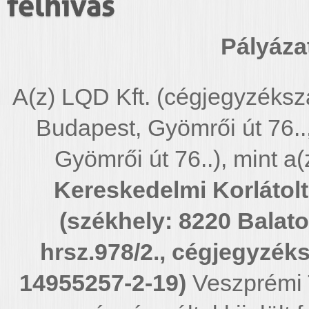
felhívás
Pályáza
A(z) LQD Kft. (cégjegyzéks
Budapest, Gyömrői út 76..
Gyömrői út 76..), mint a(
Kereskedelmi Korlátolt
(székhely: 8220 Balat
hrsz.978/2., cégjegyzék
14955257-2-19)
Veszprémi