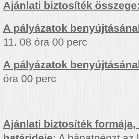
Ajánlati biztosíték összege
A pályázatok benyújtásána
11. 08 óra 00 perc
A pályázatok benyújtásának
óra 00 perc
Ajánlati biztosíték formáj
határideje:
A bánatpénzt az L