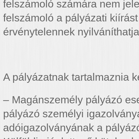
felszámoló számára nem jelen
felszámoló a pályázati kiírás
érvénytelennek nyilváníthatja,
A pályázatnak tartalmaznia ke
– Magánszemély pályázó eseté
pályázó személyi igazolvány
adóigazolványának a pályázó a