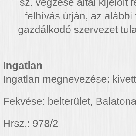
sz. végzése által kijelölt
felhívás útján, az alábbi 
gazdálkodó szervezet tul
Ingatlan
Ingatlan megnevezése: kivett
Fekvése: belterület, Balaton
Hrsz.: 978/2