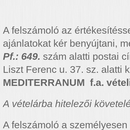
A felszámoló az értékesítésse
ajánlatokat kér benyújtani, 
Pf.: 649.
szám alatti postai 
Liszt Ferenc u. 37. sz. alatti
MEDITERRANUM
f.a. vétel
A vételárba
hitelezői követe
A felszámoló a személyesen b