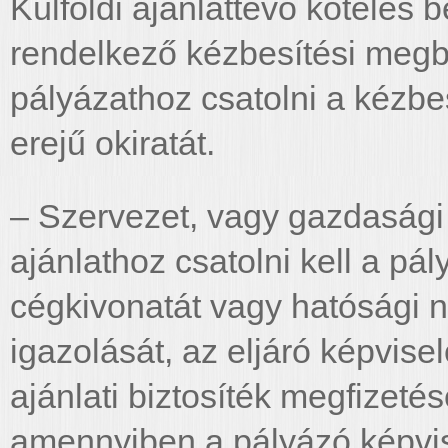
Külföldi ajánlattevő köteles 
rendelkező kézbesítési megb
pályázathoz csatolni a kézbes
erejű okiratát.
– Szervezet, vagy gazdasági
ajánlathoz csatolni kell a p
cégkivonatát vagy hatósági n
igazolását, az eljáró képvise
ajánlati biztosíték megfizeté
amennyiben a pályázó képvis